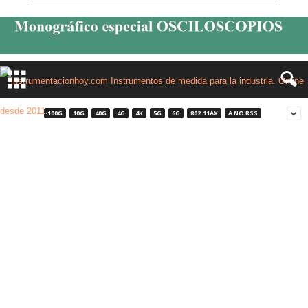
100G
10G
40G
4G
4K
5G
6G
802.11AX
A NO RSS