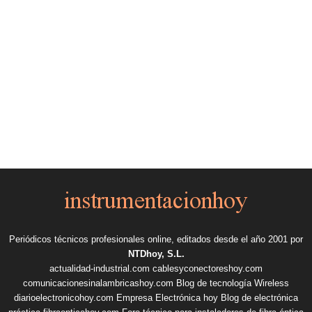
Periódicos técnicos profesionales online, editados desde el año 2001 por
NTDhoy, S.L.
actualidad-industrial.com
cablesyconectoreshoy.com
comunicacionesinalambricashoy.com
Blog de tecnología Wireless
diarioelectronicohoy.com
Empresa Electrónica hoy
Blog de electrónica