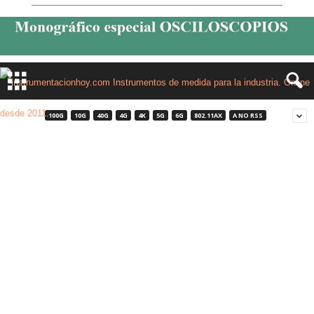
100G
10G
40G
4G
4K
5G
6G
802.11AX
A NO RSS