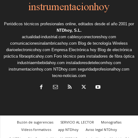
Periódicos técnicos profesionales online, editados desde el año 2001 por
NTDhoy, S.L.
actualidad-industrial.com
cablesyconectoreshoy.com
comunicacionesinalambricashoy.com
Blog de tecnología Wireless
diarioelectronicohoy.com
Empresa Electrónica hoy
Blog de electrónica
práctica
fibraopticahoy.com
Foro técnico para instaladores de fibra óptica
industriaembebidahoy.com
instaladoresdetelecomhoy.com
instrumentacionhoy.com
NTDhoy.com
seguridadprofesionalhoy.com
tecno-noticias.com
Buzón de sugerencias
SERVICIO AL LECTOR
Monografías
Vídeos formativos
app NTDhoy
Aviso legal NTDhoy