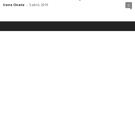
Irene Onate
-
5 abril, 2019
0