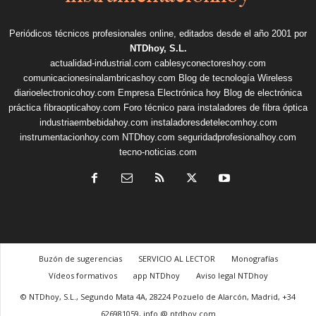
Periódicos técnicos profesionales online, editados desde el año 2001 por
NTDhoy, S.L.
actualidad-industrial.com
cablesyconectoreshoy.com
comunicacionesinalambricashoy.com
Blog de tecnología Wireless
diarioelectronicohoy.com
Empresa Electrónica hoy
Blog de electrónica
práctica
fibraopticahoy.com
Foro técnico para instaladores de fibra óptica
industriaembebidahoy.com
instaladoresdetelecomhoy.com
instrumentacionhoy.com
NTDhoy.com
seguridadprofesionalhoy.com
tecno-noticias.com
Buzón de sugerencias
SERVICIO AL LECTOR
Monografías
Vídeos formativos
app NTDhoy
Aviso legal NTDhoy
© NTDhoy, S.L., Segundo Mata 4A, 28224 Pozuelo de Alarcón, Madrid, +34
626981059, info @ ntdhoy.com