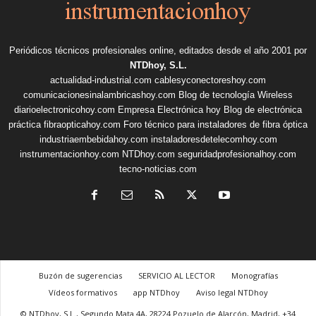
Periódicos técnicos profesionales online, editados desde el año 2001 por
NTDhoy, S.L.
actualidad-industrial.com
cablesyconectoreshoy.com
comunicacionesinalambricashoy.com
Blog de tecnología Wireless
diarioelectronicohoy.com
Empresa Electrónica hoy
Blog de electrónica
práctica
fibraopticahoy.com
Foro técnico para instaladores de fibra óptica
industriaembebidahoy.com
instaladoresdetelecomhoy.com
instrumentacionhoy.com
NTDhoy.com
seguridadprofesionalhoy.com
tecno-noticias.com
Buzón de sugerencias
SERVICIO AL LECTOR
Monografías
Vídeos formativos
app NTDhoy
Aviso legal NTDhoy
© NTDhoy, S.L., Segundo Mata 4A, 28224 Pozuelo de Alarcón, Madrid, +34