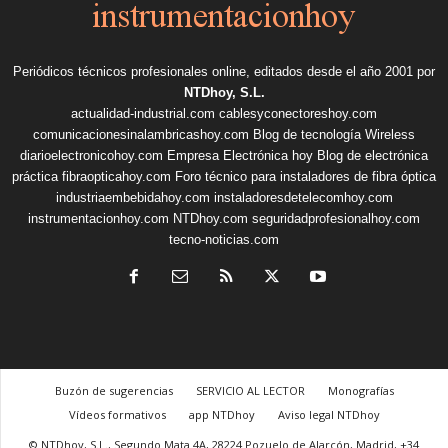
Periódicos técnicos profesionales online, editados desde el año 2001 por
NTDhoy, S.L.
actualidad-industrial.com
cablesyconectoreshoy.com
comunicacionesinalambricashoy.com
Blog de tecnología Wireless
diarioelectronicohoy.com
Empresa Electrónica hoy
Blog de electrónica
práctica
fibraopticahoy.com
Foro técnico para instaladores de fibra óptica
industriaembebidahoy.com
instaladoresdetelecomhoy.com
instrumentacionhoy.com
NTDhoy.com
seguridadprofesionalhoy.com
tecno-noticias.com
Buzón de sugerencias
SERVICIO AL LECTOR
Monografías
Vídeos formativos
app NTDhoy
Aviso legal NTDhoy
© NTDhoy, S.L., Segundo Mata 4A, 28224 Pozuelo de Alarcón, Madrid, +34