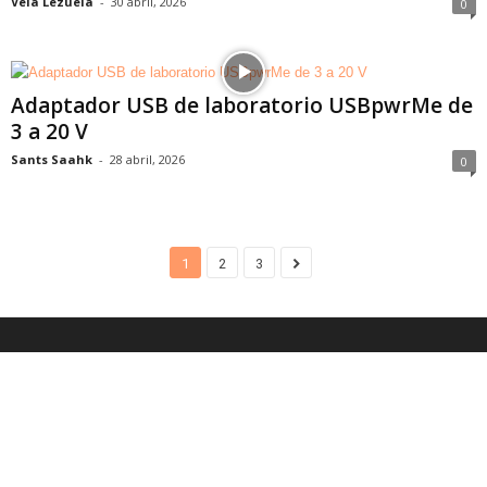
Vela Lezuela
-
30 abril, 2026
0
Adaptador USB de laboratorio USBpwrMe de
3 a 20 V
Sants Saahk
-
28 abril, 2026
0
1
2
3