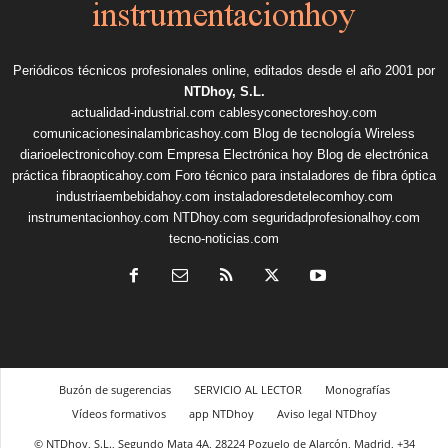
Periódicos técnicos profesionales online, editados desde el año 2001 por
NTDhoy, S.L.
actualidad-industrial.com
cablesyconectoreshoy.com
comunicacionesinalambricashoy.com
Blog de tecnología Wireless
diarioelectronicohoy.com
Empresa Electrónica hoy
Blog de electrónica
práctica
fibraopticahoy.com
Foro técnico para instaladores de fibra óptica
industriaembebidahoy.com
instaladoresdetelecomhoy.com
instrumentacionhoy.com
NTDhoy.com
seguridadprofesionalhoy.com
tecno-noticias.com
Buzón de sugerencias
SERVICIO AL LECTOR
Monografías
Vídeos formativos
app NTDhoy
Aviso legal NTDhoy
© NTDhoy, S.L., Segundo Mata 4A, 28224 Pozuelo de Alarcón, Madrid, +34