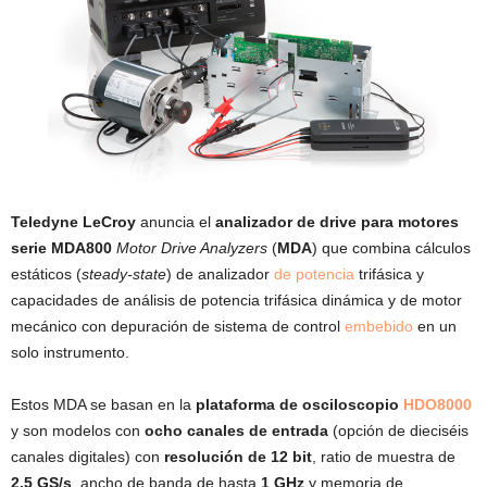
Teledyne LeCroy
anuncia el
analizador de drive para motores
serie MDA800
Motor Drive Analyzers
(
MDA
) que combina cálculos
estáticos (
steady-state
) de analizador
de potencia
trifásica y
capacidades de análisis de potencia trifásica dinámica y de motor
mecánico con depuración de sistema de control
embebido
en un
solo instrumento.
Estos MDA se basan en la
plataforma de osciloscopio
HDO8000
y son modelos con
ocho canales de entrada
(opción de dieciséis
canales digitales) con
resolución de 12 bit
, ratio de muestra de
2.5 GS/s
, ancho de banda de hasta
1 GHz
y memoria de