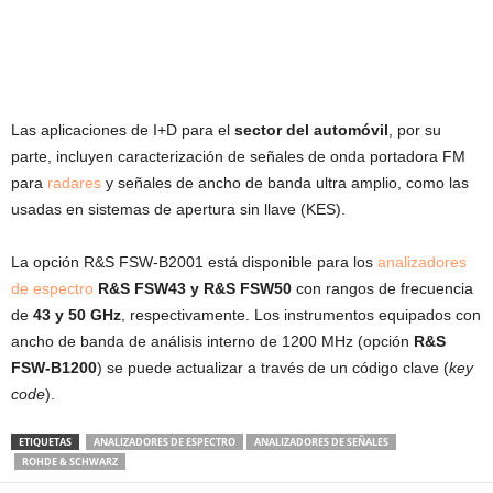
Las aplicaciones de I+D para el
sector del automóvil
, por su
parte, incluyen caracterización de señales de onda portadora FM
para
radares
y señales de ancho de banda ultra amplio, como las
usadas en sistemas de apertura sin llave (KES).
La opción R&S FSW-B2001 está disponible para los
analizadores
de espectro
R&S FSW43 y R&S FSW50
con rangos de frecuencia
de
43 y 50 GHz
, respectivamente. Los instrumentos equipados con
ancho de banda de análisis interno de 1200 MHz (opción
R&S
FSW-B1200
) se puede actualizar a través de un código clave (
key
code
).
ETIQUETAS
ANALIZADORES DE ESPECTRO
ANALIZADORES DE SEÑALES
ROHDE & SCHWARZ