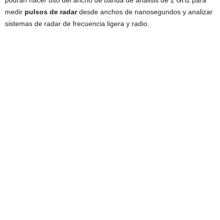
podrán hacer uso del ancho de banda de análisis de 2 GHz para
medir
pulsos de radar
desde anchos de nanosegundos y analizar
sistemas de radar de frecuencia ligera y radio.