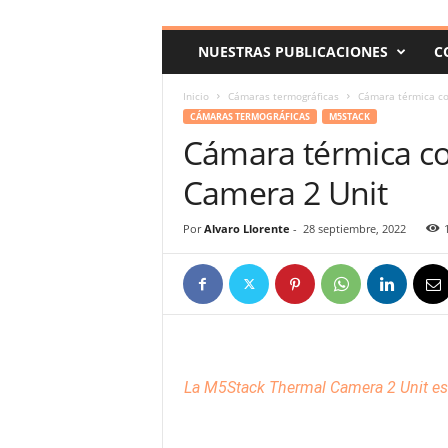
c
o
NUESTRAS PUBLICACIONES
C
m
Inicio
Cámaras termográficas
Cámara térmica co
CÁMARAS TERMOGRÁFICAS
M5STACK
Cámara térmica c
Camera 2 Unit
Por
Alvaro Llorente
-
28 septiembre, 2022
La
M5Stack
Thermal Camera 2 Unit es 