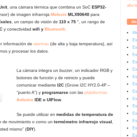
Unit
, una cámara térmica que combina un SoC
ESP32-
nsor) de imagen infrarroja
Melexis
MLX90640
para
Mon
íxeles
, un campo de visión de
110 x 75
°, un rango de
°C
y conectividad
wifi y
Bluetooth
.
Al
Es
r información de
alarmas
(de alta y baja temperatura), así
Es
os y procesar los datos.
Es
Es
Es
La cámara integra un
buzzer
, un indicador RGB y
Es
botones de función y de reinicio y puede
Es
comunicar mediante
I2C
(Grove I2C HY2.0-4P –
Es
“puerto A”) y
programarse
con las
plataformas
Es
Arduino
IDE o UIFlow
.
Es
Es
Se puede utilizar en
medidas de temperatura de
Es
n de movimiento o como un
termómetro infrarrojo visual
,
Es
usted mismo” (
DIY
).
Es