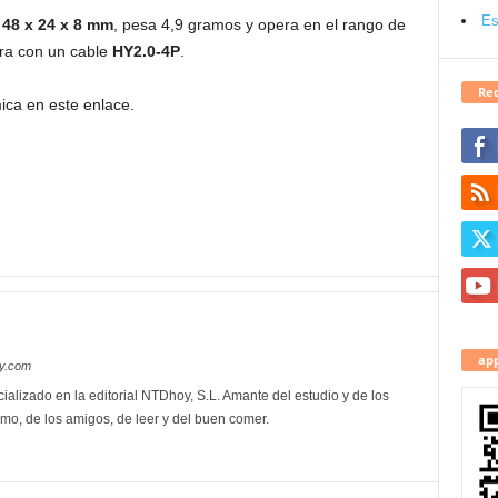
Es
e
48 x 24 x 8 mm
, pesa 4,9 gramos y opera en el rango de
tra con un cable
HY2.0-4P
.
Red
ica en este enlace.
app
oy.com
ializado en la editorial NTDhoy, S.L. Amante del estudio y de los
mo, de los amigos, de leer y del buen comer.