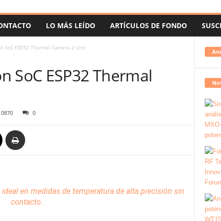
ONTACTO
LO MÁS LEÍDO
ARTÍCULOS DE FONDO
SUSC
n SoC ESP32 Thermal Camera 2 Unit
An
on SoC ESP32 Thermal
Not
10870
0
ideal en medidas de temperatura de alta precisión sin
contacto.