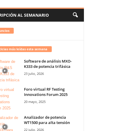
RIPCIÓN AL SEMANARIO
uncios
icias más leídas esta semana
Software de análisis MXO-
K333 de potencia trifásica
23 julio, 2026
Foro virtual RF Testing
Innovations Forum 2025
20 mayo, 2025
Analizador de potencia
WT1500 para alta tensión
22 julio, 2026