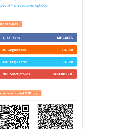
pecial transceptores ópticos
es sociales
1,162
Fans
ME GUSTA
45
Seguidores
SEGUIR
324
Seguidores
SEGUIR
200
Suscriptores
SUSCRIBIRTE
 de la editorial NTDhoy