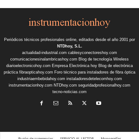
Periódicos técnicos profesionales online, editados desde el año 2001 por
NTDhoy, S.L.
actualidad-industrial.com
cablesyconectoreshoy.com
comunicacionesinalambricashoy.com
Blog de tecnología Wireless
diarioelectronicohoy.com
Empresa Electrónica hoy
Blog de electrónica
práctica
fibraopticahoy.com
Foro técnico para instaladores de fibra óptica
industriaembebidahoy.com
instaladoresdetelecomhoy.com
instrumentacionhoy.com
NTDhoy.com
seguridadprofesionalhoy.com
tecno-noticias.com
Buzón de sugerencias
SERVICIO AL LECTOR
Monografías