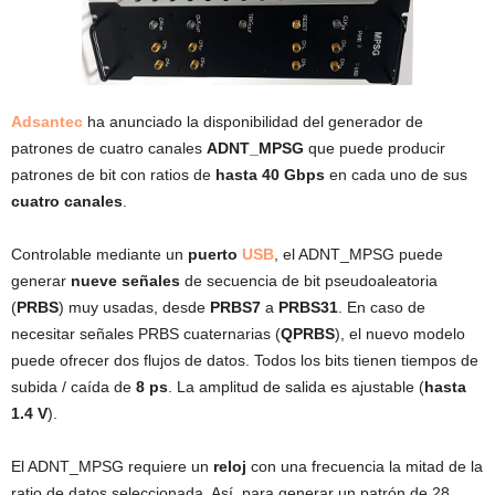
Adsantec
ha anunciado la disponibilidad del generador de
patrones de cuatro canales
ADNT_MPSG
que puede producir
patrones de bit con ratios de
hasta 40 Gbps
en cada uno de sus
cuatro canales
.
Controlable mediante un
puerto
USB
, el ADNT_MPSG puede
generar
nueve señales
de secuencia de bit pseudoaleatoria
(
PRBS
) muy usadas, desde
PRBS7
a
PRBS31
. En caso de
necesitar señales PRBS cuaternarias (
QPRBS
), el nuevo modelo
puede ofrecer dos flujos de datos. Todos los bits tienen tiempos de
subida / caída de
8 ps
. La amplitud de salida es ajustable (
hasta
1.4 V
).
El ADNT_MPSG requiere un
reloj
con una frecuencia la mitad de la
ratio de datos seleccionada. Así, para generar un patrón de 28