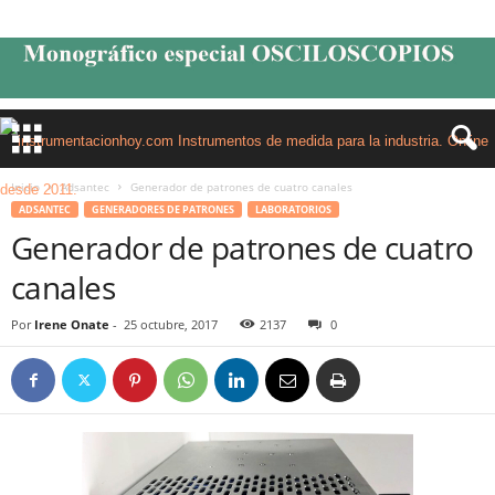
Inicio
Adsantec
Generador de patrones de cuatro canales
ADSANTEC
GENERADORES DE PATRONES
LABORATORIOS
Generador de patrones de cuatro
canales
Por
Irene Onate
-
25 octubre, 2017
2137
0