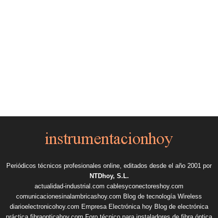
Periódicos técnicos profesionales online, editados desde el año 2001 por
NTDhoy, S.L.
actualidad-industrial.com
cablesyconectoreshoy.com
comunicacionesinalambricashoy.com
Blog de tecnología Wireless
diarioelectronicohoy.com
Empresa Electrónica hoy
Blog de electrónica
práctica
fibraopticahoy.com
Foro técnico para instaladores de fibra óptica