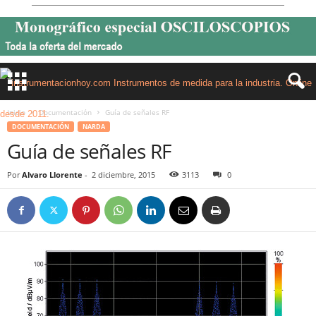
Inicio
Documentación
Guía de señales RF
DOCUMENTACIÓN
NARDA
Guía de señales RF
Por
Alvaro Llorente
-
2 diciembre, 2015
3113
0