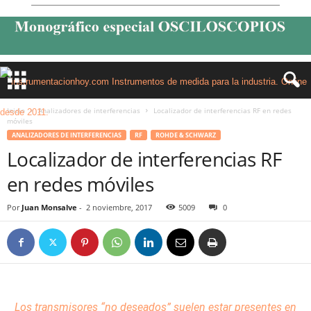
Inicio
Analizadores de interferencias
Localizador de interferencias RF en redes
móviles
ANALIZADORES DE INTERFERENCIAS
RF
ROHDE & SCHWARZ
Localizador de interferencias RF
en redes móviles
Por
Juan Monsalve
-
2 noviembre, 2017
5009
0
Los
transmisores
“no deseados” suelen estar presentes en