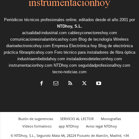
Periódicos técnicos profesionales online, editados desde el año 2001 por
NTDhoy, S.L.
actualidad-industrial.com
cablesyconectoreshoy.com
comunicacionesinalambricashoy.com
Blog de tecnología Wireless
diarioelectronicohoy.com
Empresa Electrónica hoy
Blog de electrónica
práctica
fibraopticahoy.com
Foro técnico para instaladores de fibra óptica
industriaembebidahoy.com
instaladoresdetelecomhoy.com
instrumentacionhoy.com
NTDhoy.com
seguridadprofesionalhoy.com
tecno-noticias.com
Buzón de sugerencias
SERVICIO AL LECTOR
Monografías
Vídeos formativos
app NTDhoy
Aviso legal NTDhoy
© NTDhoy, S.L., Segundo Mata 4A, 28224 Pozuelo de Alarcón, Madrid, +34