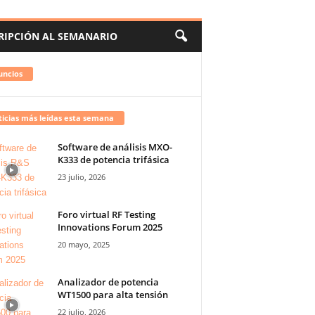
RIPCIÓN AL SEMANARIO
uncios
icias más leídas esta semana
Software de análisis MXO-
K333 de potencia trifásica
23 julio, 2026
Foro virtual RF Testing
Innovations Forum 2025
20 mayo, 2025
Analizador de potencia
WT1500 para alta tensión
22 julio, 2026