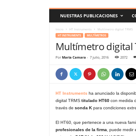
c
o
NUESTRAS PUBLICACIONES
C
m
Inicio
HT Instruments
Multímetro digital TRMS
HT INSTRUMENTS
MULTÍMETROS
Multímetro digita
Por
Maria Camara
-
7 julio, 2016
2072
HT Instruments
ha anunciado la disponib
digital TRMS
titulado HT60
con medida d
través de
sonda K
para condiciones extr
El HT60, que pertenece a una nueva fami
profesionales de la firma
, puede medir