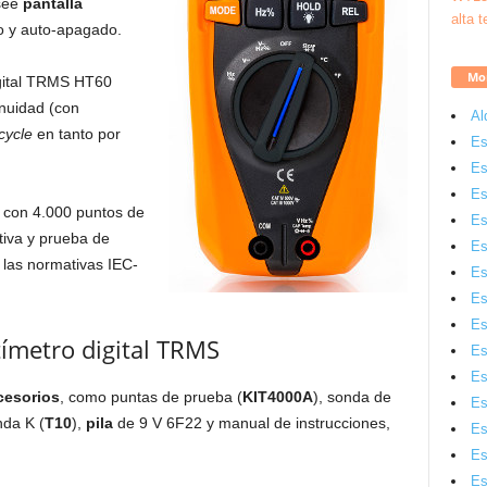
see
pantalla
o y auto-apagado.
Mon
gital TRMS HT60
inuidad (con
Al
cycle
en tanto por
Es
Es
Es
n con 4.000 puntos de
Es
tiva y prueba de
Es
las normativas IEC-
Es
Es
Es
ímetro digital TRMS
Es
Es
cesorios
, como puntas de prueba (
KIT4000A
), sonda de
Es
nda K (
T10
),
pila
de 9 V 6F22 y manual de instrucciones,
Es
Es
Es