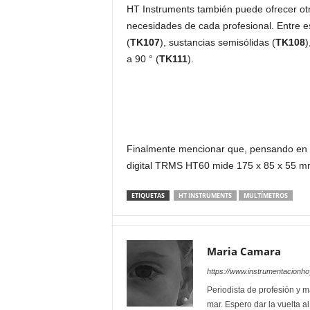
HT Instruments también puede ofrecer otr
necesidades de cada profesional. Entre e
(
TK107
), sustancias semisólidas (
TK108
)
a 90 ° (
TK111
).
Finalmente mencionar que, pensando en su
digital TRMS HT60 mide 175 x 85 x 55 mm
ETIQUETAS
HT INSTRUMENTS
MULTÍMETROS
Maria Camara
https://www.instrumentacionh
Periodista de profesión y ma
mar. Espero dar la vuelta a