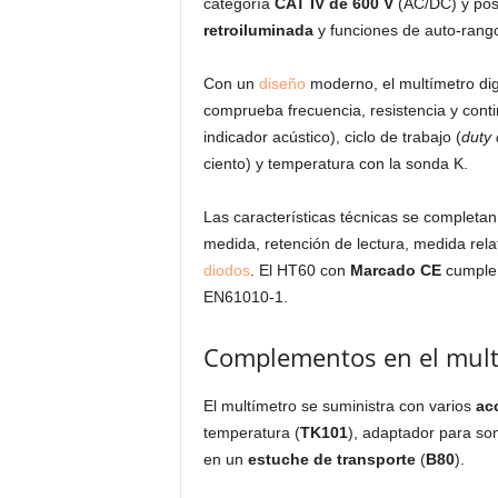
categoría
CAT IV de 600 V
(AC/DC) y po
retroiluminada
y funciones de auto-rang
Con un
diseño
moderno, el multímetro di
comprueba frecuencia, resistencia y cont
indicador acústico), ciclo de trabajo (
duty 
ciento) y temperatura con la sonda K.
Las características técnicas se completa
medida, retención de lectura, medida rela
diodos
. El HT60 con
Marcado CE
cumple 
EN61010-1.
Complementos en el mult
El multímetro se suministra con varios
ac
temperatura (
TK101
), adaptador para so
en un
estuche de transporte
(
B80
).