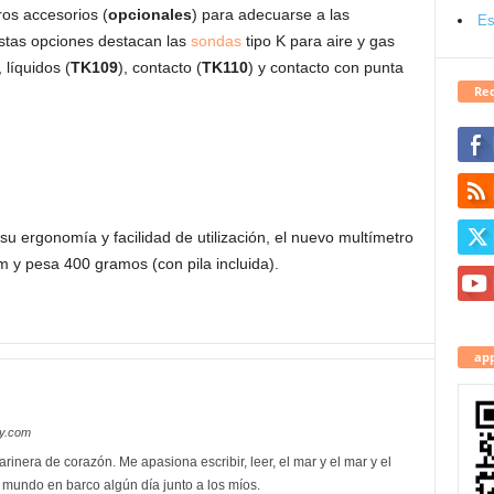
os accesorios (
opcionales
) para adecuarse a las
Es
stas opciones destacan las
sondas
tipo K para aire y gas
, líquidos (
TK109
), contacto (
TK110
) y contacto con punta
Red
 ergonomía y facilidad de utilización, el nuevo multímetro
 y pesa 400 gramos (con pila incluida).
app
oy.com
rinera de corazón. Me apasiona escribir, leer, el mar y el mar y el
l mundo en barco algún día junto a los míos.