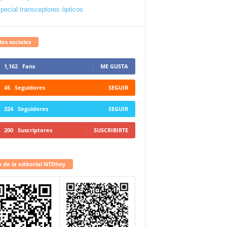
pecial transceptores ópticos
es sociales
1,162
Fans
ME GUSTA
45
Seguidores
SEGUIR
324
Seguidores
SEGUIR
200
Suscriptores
SUSCRIBIRTE
 de la editorial NTDhoy