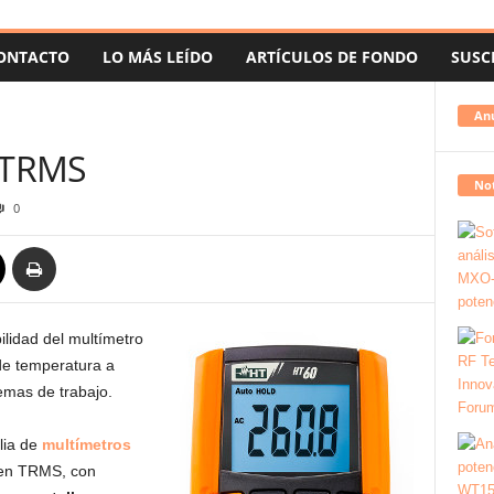
ONTACTO
LO MÁS LEÍDO
ARTÍCULOS DE FONDO
SUSC
An
l TRMS
Not
0
ilidad del multímetro
e temperatura a
emas de trabajo.
lia de
multímetros
 en TRMS, con