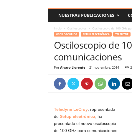
c
o
NUESTRAS PUBLICACIONES
C
m
Inicio
Osciloscopios
Osciloscopio de 100 GHz pa
OSCILOSCOPIOS
SETUP ELECTRÓNICA
TELEDYNE
Osciloscopio de 1
comunicaciones
Por
Alvaro Llorente
-
21 noviembre, 2014
2
Teledyne LeCroy
, representada
de
Setup
electrónica
, ha
presentado el nuevo osciloscopio
de 100 GHz para comunicaciones