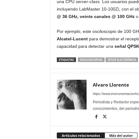
una CPU
server-class
. Los usuarios pued
incluyendo LabMaster 10-100Zi, con el obj
@ 36 GHz, veinte canales @ 100 GHz
o 
Por ejemplo, este osciloscopio de 100 GH
Alcatel-Lucent
para demostrar el recept
capacidad para detectar una
señal QPSK
ETIQUETAS
OSCILOSCOPIOS
SETUP ELECTRÓNICA
Alvaro Llorente
https://www.instrumentacionh
Periodista y Redactor espec
conocimientos, del periodis
Artículos relacionados
Más del autor