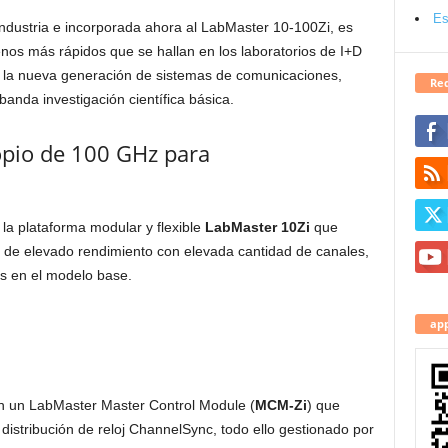
Es
a industria e incorporada ahora al LabMaster 10-100Zi, es
nos más rápidos que se hallan en los laboratorios de I+D
en la nueva generación de sistemas de comunicaciones,
Red
anda investigación científica básica.
opio de 100 GHz para
a plataforma modular y flexible
LabMaster 10Zi
que
s de elevado rendimiento con elevada cantidad de canales,
s en el modelo base.
app
n un LabMaster Master Control Module (
MCM-Zi
) que
e distribución de reloj ChannelSync, todo ello gestionado por