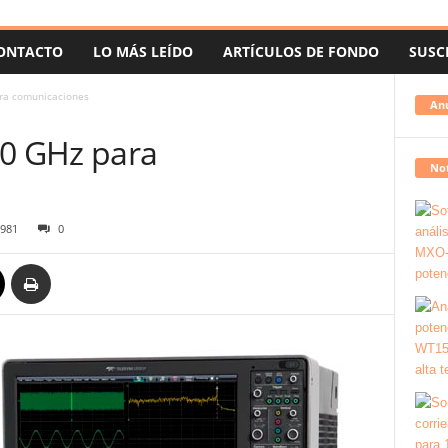
ONTACTO
LO MÁS LEÍDO
ARTÍCULOS DE FONDO
SUSC
ra comunicaciones
An
00 GHz para
Not
981
0