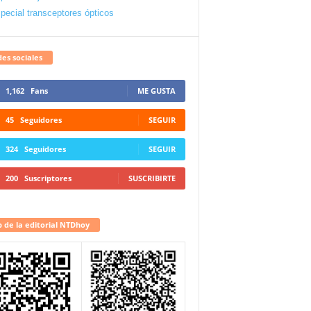
pecial transceptores ópticos
es sociales
1,162
Fans
ME GUSTA
45
Seguidores
SEGUIR
324
Seguidores
SEGUIR
200
Suscriptores
SUSCRIBIRTE
 de la editorial NTDhoy