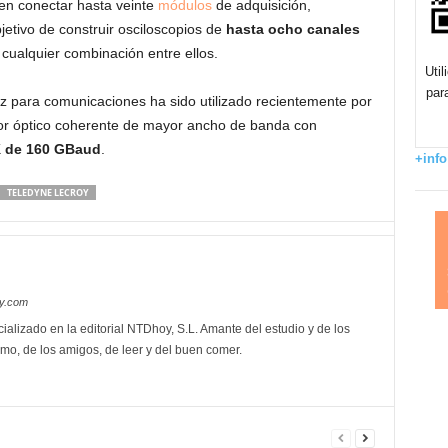
en conectar hasta veinte
módulos
de adquisición,
etivo de construir osciloscopios de
hasta ocho canales
cualquier combinación entre ellos.
Uti
par
z para comunicaciones ha sido utilizado recientemente por
or óptico coherente de mayor ancho de banda con
 de 160 GBaud
.
+info
TELEDYNE LECROY
oy.com
ializado en la editorial NTDhoy, S.L. Amante del estudio y de los
mo, de los amigos, de leer y del buen comer.