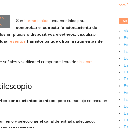
Son
herramientas
fundamentales para
Mon
comprobar el correcto funcionamiento de
Al
los en placas o dispositivos eléctricos, visualizar
Es
turar
eventos
transitorios que otros instrumentos de
Es
Es
Es
 señales y verificar el comportamiento de
sistemas
Es
Es
Es
ciloscopio
Es
Es
Es
ertos conocimientos técnicos
, pero su manejo se basa en
Es
Es
Es
umento y seleccionar el canal de entrada adecuado,
Es