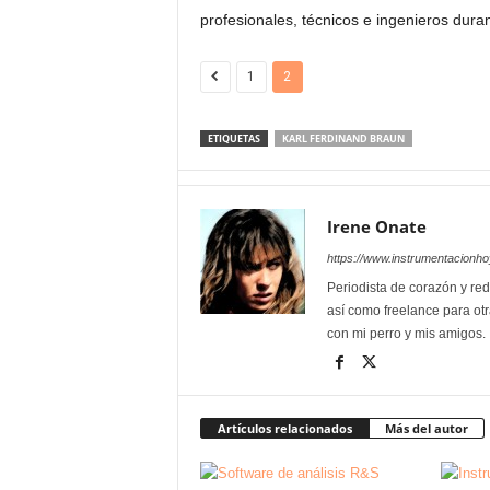
profesionales, técnicos e ingenieros dura
1
2
ETIQUETAS
KARL FERDINAND BRAUN
Irene Onate
https://www.instrumentacionh
Periodista de corazón y red
así como freelance para otr
con mi perro y mis amigos.
Artículos relacionados
Más del autor