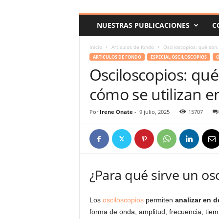
c
o
NUESTRAS PUBLICACIONES
C
m
Inicio
Artículos de fondo
Osciloscopios: qué son,
ARTÍCULOS DE FONDO
ESPECIAL OSCILOSCOPIOS
O
Osciloscopios: qué
cómo se utilizan e
Por
Irene Onate
-
9 julio, 2025
15707
¿Para qué sirve un os
Los
osciloscopios
permiten
analizar en d
forma de onda, amplitud, frecuencia, tiem