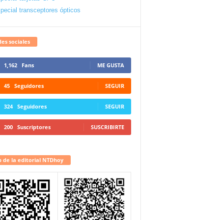
pecial transceptores ópticos
es sociales
1,162
Fans
ME GUSTA
45
Seguidores
SEGUIR
324
Seguidores
SEGUIR
200
Suscriptores
SUSCRIBIRTE
 de la editorial NTDhoy