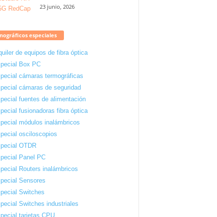
23 junio, 2026
ográficos especiales
quiler de equipos de fibra óptica
pecial Box PC
pecial cámaras termográficas
pecial cámaras de seguridad
pecial fuentes de alimentación
pecial fusionadoras fibra óptica
pecial módulos inalámbricos
pecial osciloscopios
pecial OTDR
pecial Panel PC
pecial Routers inalámbricos
pecial Sensores
pecial Switches
pecial Switches industriales
pecial tarjetas CPU