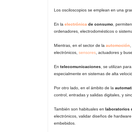
Los osciloscopios se emplean en una gran
En la
electrónica
de consumo
, permiten
ordenadores, electrodomésticos o sistem
Mientras, en el sector de la
automoción
,
electrónicos,
sensores
, actuadores y bu
En
telecomunicaciones
, se utilizan par
especialmente en sistemas de alta veloci
Por otro lado, en el ámbito de la
automati
control, entradas y salidas digitales, y si
También son habituales en
laboratorios 
electrónicos, validar diseños de hardwar
embebidos.