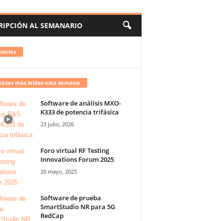
RIPCIÓN AL SEMANARIO
uncios
icias más leídas esta semana
Software de análisis MXO-
K333 de potencia trifásica
23 julio, 2026
Foro virtual RF Testing
Innovations Forum 2025
20 mayo, 2025
Software de prueba
SmartStudio NR para 5G
RedCap