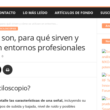
ONTACTO
LO MÁS LEÍDO
ARTÍCULOS DE FONDO
SUSC
 para qué sirven y cómo se utilizan en entornos...
An
SCILOSCOPIOS
 son, para qué sirven y
Not
n entornos profesionales
0
ciloscopio?
etalle las características de una señal,
incluyendo su
pos de subida y bajada, nivel de ruido y posibles