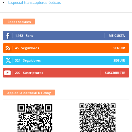
Especial transceptores ópticos
Redes sociales
1,162
Fans
ME GUSTA
45
Seguidores
SEGUIR
324
Seguidores
SEGUIR
200
Suscriptores
SUSCRIBIRTE
app de la editorial NTDhoy