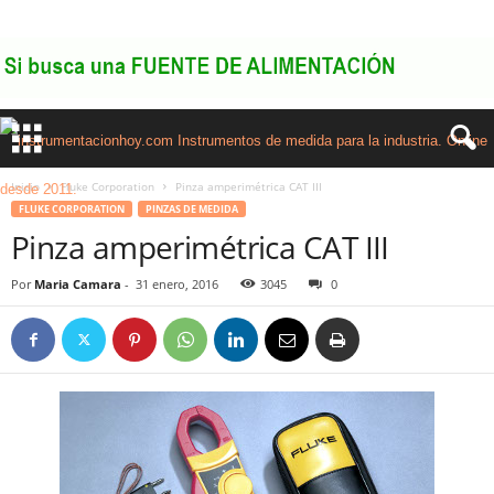
Inicio
Fluke Corporation
Pinza amperimétrica CAT III
FLUKE CORPORATION
PINZAS DE MEDIDA
Pinza amperimétrica CAT III
Por
Maria Camara
-
31 enero, 2016
3045
0