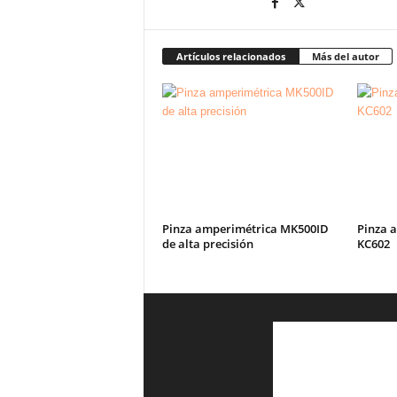
Artículos relacionados
Más del autor
Pinza amperimétrica MK500ID
Pinza a
de alta precisión
KC602