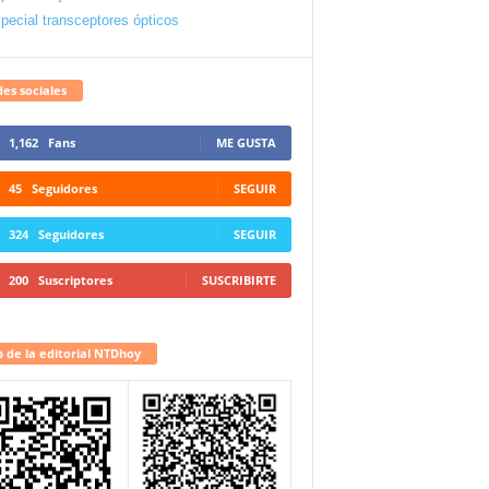
pecial transceptores ópticos
es sociales
1,162
Fans
ME GUSTA
45
Seguidores
SEGUIR
324
Seguidores
SEGUIR
200
Suscriptores
SUSCRIBIRTE
 de la editorial NTDhoy