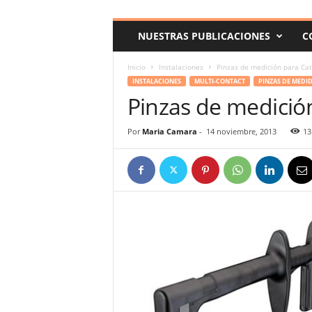
c
o
NUESTRAS PUBLICACIONES
C
m
Inicio
Instalaciones
Pinzas de medición para Cat
INSTALACIONES
MULTI-CONTACT
PINZAS DE MEDI
Pinzas de medición
Por
Maria Camara
-
14 noviembre, 2013
13