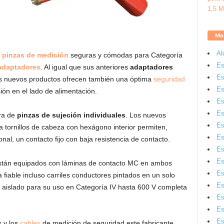
Mon
Al
e
pinzas de medición
seguras y cómodas para Categoría
Es
adaptadores
. Al igual que sus anteriores
adaptadores
Es
los nuevos productos ofrecen también una óptima
seguridad
Es
ión en el lado de alimentación.
Es
Es
ra de
pinzas de sujeción individuales
. Los nuevos
Es
 tornillos de cabeza con hexágono interior permiten,
Es
l, un contacto fijo con baja resistencia de contacto.
Es
Es
tán equipados con láminas de contacto MC en ambos
Es
 fiable incluso carriles conductores pintados en un solo
Es
aislado para su uso en Categoría IV hasta 600 V completa
Es
Es
Es
s y los
cables
de medición de seguridad este fabricante