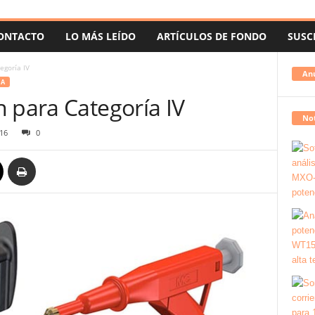
ONTACTO
LO MÁS LEÍDO
ARTÍCULOS DE FONDO
SUSC
egoría IV
An
DA
 para Categoría IV
Not
16
0