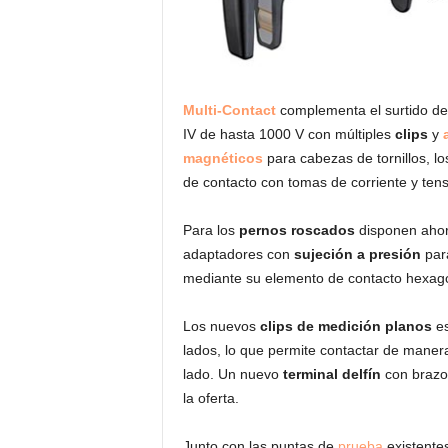
Multi-Contact
complementa el surtido d
IV de hasta 1000 V con múltiples
clips
y
magnéticos
para cabezas de tornillos, 
de contacto con tomas de corriente y tens
Para los
pernos roscados
disponen aho
adaptadores con
sujeción a presión
para
mediante su elemento de contacto hexagona
Los nuevos
clips de medición planos
es
lados, lo que permite contactar de manera
lado. Un nuevo
terminal delfín
con brazo 
la oferta.
Junto con las puntas de
prueba
existente