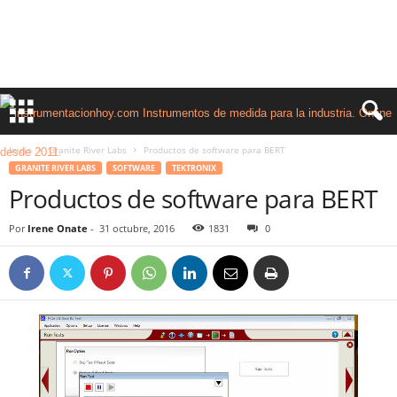
Inicio
Granite River Labs
Productos de software para BERT
GRANITE RIVER LABS
SOFTWARE
TEKTRONIX
Productos de software para BERT
Por
Irene Onate
-
31 octubre, 2016
1831
0