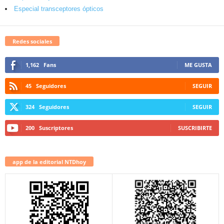
Especial transceptores ópticos
Redes sociales
1,162
Fans
ME GUSTA
45
Seguidores
SEGUIR
324
Seguidores
SEGUIR
200
Suscriptores
SUSCRIBIRTE
app de la editorial NTDhoy