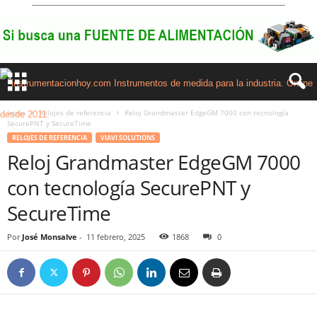
Inicio
Relojes de referencia
Reloj Grandmaster EdgeGM 7000 con tecnología
SecurePNT y SecureTime
RELOJES DE REFERENCIA
VIAVI SOLUTIONS
Reloj Grandmaster EdgeGM 7000
con tecnología SecurePNT y
SecureTime
Por
José Monsalve
-
11 febrero, 2025
1868
0