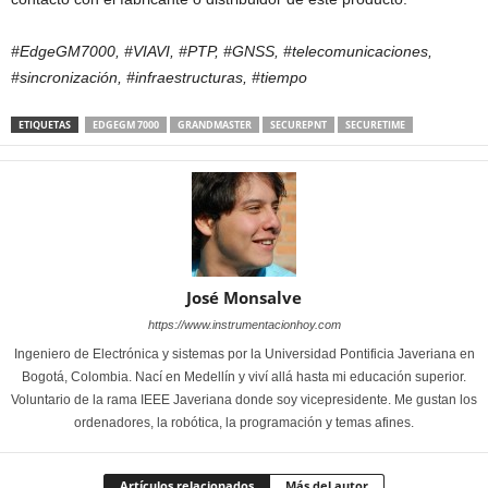
#EdgeGM7000, #VIAVI, #PTP, #GNSS, #telecomunicaciones,
#sincronización, #infraestructuras, #tiempo
ETIQUETAS
EDGEGM 7000
GRANDMASTER
SECUREPNT
SECURETIME
José Monsalve
https://www.instrumentacionhoy.com
Ingeniero de Electrónica y sistemas por la Universidad Pontificia Javeriana en
Bogotá, Colombia. Nací en Medellín y viví allá hasta mi educación superior.
Voluntario de la rama IEEE Javeriana donde soy vicepresidente. Me gustan los
ordenadores, la robótica, la programación y temas afines.
Artículos relacionados
Más del autor