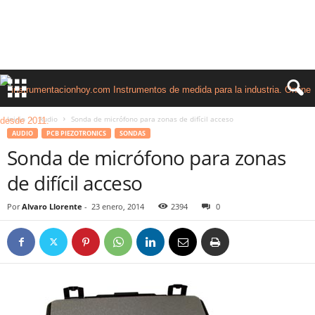
Inicio
Audio
Sonda de micrófono para zonas de difícil acceso
AUDIO
PCB PIEZOTRONICS
SONDAS
Sonda de micrófono para zonas
de difícil acceso
Por
Alvaro Llorente
-
23 enero, 2014
2394
0