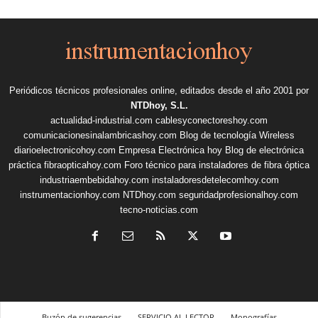
Periódicos técnicos profesionales online, editados desde el año 2001 por
NTDhoy, S.L.
actualidad-industrial.com
cablesyconectoreshoy.com
comunicacionesinalambricashoy.com
Blog de tecnología Wireless
diarioelectronicohoy.com
Empresa Electrónica hoy
Blog de electrónica
práctica
fibraopticahoy.com
Foro técnico para instaladores de fibra óptica
industriaembebidahoy.com
instaladoresdetelecomhoy.com
instrumentacionhoy.com
NTDhoy.com
seguridadprofesionalhoy.com
tecno-noticias.com
Buzón de sugerencias
SERVICIO AL LECTOR
Monografías