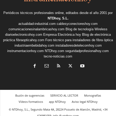
Periódicos técnicos profesionales online, editados desde el año 2001 por
NTDhoy, S.L.
actualidad-industrial.com
cablesyconectoreshoy.com
comunicacionesinalambricashoy.com
Blog de tecnología Wireless
diarioelectronicohoy.com
Empresa Electrónica hoy
Blog de electrónica
práctica
fibraopticahoy.com
Foro técnico para instaladores de fibra óptica
industriaembebidahoy.com
instaladoresdetelecomhoy.com
instrumentacionhoy.com
NTDhoy.com
seguridadprofesionalhoy.com
tecno-noticias.com
Buzón de sugerencias
SERVICIO AL LECTOR
Monografías
Vídeos formativos
app NTDhoy
Aviso legal NTDhoy
© NTDhoy, S.L., Segundo Mata 4A, 28224 Pozuelo de Alarcón, Madrid, +34
626981059, info @ ntdhoy.com