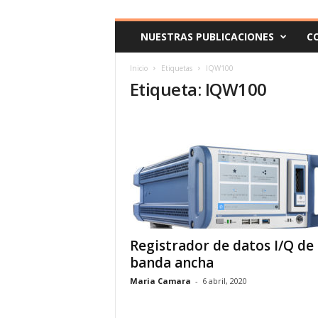
c
o
NUESTRAS PUBLICACIONES
C
m
Inicio
Etiquetas
IQW100
Etiqueta: IQW100
Registrador de datos I/Q de
banda ancha
Maria Camara
-
6 abril, 2020