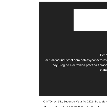
Peri
actualidad-industrial.com
cablesyconectore
hoy
Blog de electrónica práctica
fibrao
inst
© NTDhoy, S.L., Segundo Mata 4A, 28224 Pozuelo 