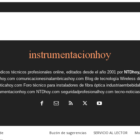
ódicos técnicos profesionales online, editados desde el año 2001 por
NTDhoy,
shoy.com
comunicacionesinalambricashoy.com
Blog de tecnología Wireless
d
pticahoy.com
Foro técnico para instaladores de fibra óptica
industriaembebid
rumentacionhoy.com
NTDhoy.com
seguridadprofesionalhoy.com
tecno-noticia
de
Buzón de sugerencias
SERVICIO AL LECTOR
Mo