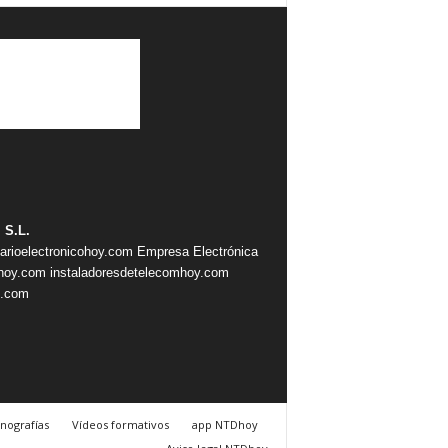
 S.L.
iarioelectronicohoy.com
Empresa Electrónica
ahoy.com
instaladoresdetelecomhoy.com
s.com
nografías
Vídeos formativos
app NTDhoy