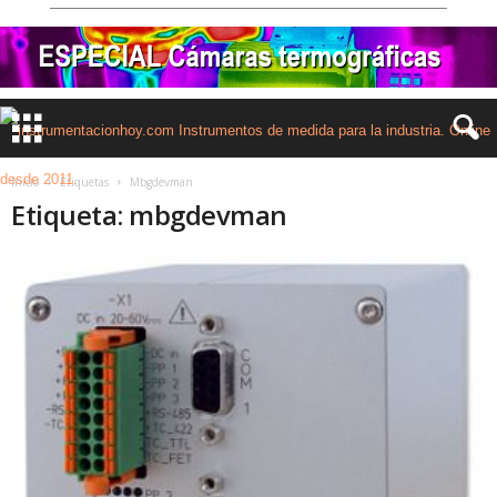
Inicio
Etiquetas
Mbgdevman
Etiqueta: mbgdevman