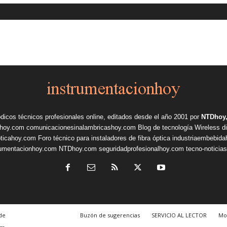
ódicos técnicos profesionales online, editados desde el año 2001 por
NTDhoy,
shoy.com
comunicacionesinalambricashoy.com
Blog de tecnología Wireless
d
pticahoy.com
Foro técnico para instaladores de fibra óptica
industriaembebid
rumentacionhoy.com
NTDhoy.com
seguridadprofesionalhoy.com
tecno-noticia
de
Buzón de sugerencias
SERVICIO AL LECTOR
Mo