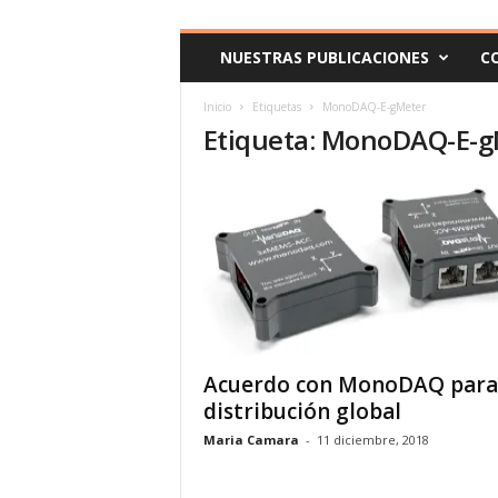
c
o
NUESTRAS PUBLICACIONES
C
m
Inicio
Etiquetas
MonoDAQ-E-gMeter
Etiqueta: MonoDAQ-E-g
Acuerdo con MonoDAQ para
distribución global
Maria Camara
-
11 diciembre, 2018