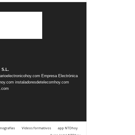
 S.L.
iarioelectronicohoy.com
Empresa Electrónica
ahoy.com
instaladoresdetelecomhoy.com
s.com
nografías
Vídeos formativos
app NTDhoy