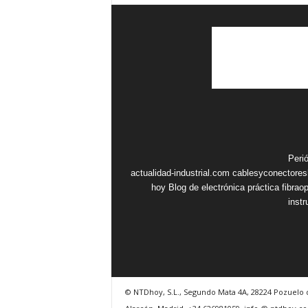
Peri
actualidad-industrial.com
cablesyconectore
hoy
Blog de electrónica práctica
fibrao
inst
© NTDhoy, S.L., Segundo Mata 4A, 28224 Pozuelo 