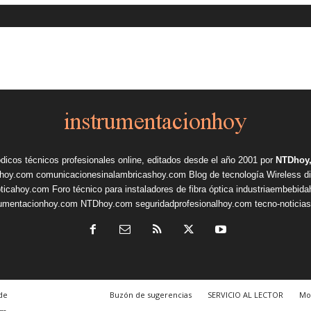
ódicos técnicos profesionales online, editados desde el año 2001 por
NTDhoy,
shoy.com
comunicacionesinalambricashoy.com
Blog de tecnología Wireless
d
pticahoy.com
Foro técnico para instaladores de fibra óptica
industriaembebid
rumentacionhoy.com
NTDhoy.com
seguridadprofesionalhoy.com
tecno-noticia
de
Buzón de sugerencias
SERVICIO AL LECTOR
Mo