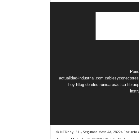
Peri
actualidad-industrial.com
cablesyconectore
hoy
Blog de electrónica práctica
fibrao
inst
© NTDhoy, S.L., Segundo Mata 4A, 28224 Pozuelo 