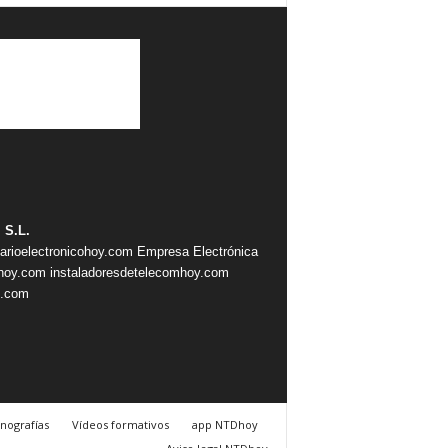
 S.L.
iarioelectronicohoy.com
Empresa Electrónica
ahoy.com
instaladoresdetelecomhoy.com
s.com
nografías
Vídeos formativos
app NTDhoy