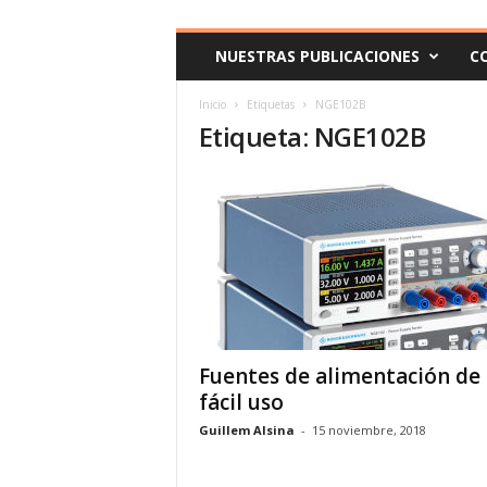
c
o
NUESTRAS PUBLICACIONES
C
m
Inicio
Etiquetas
NGE102B
Etiqueta: NGE102B
Fuentes de alimentación de
fácil uso
Guillem Alsina
-
15 noviembre, 2018