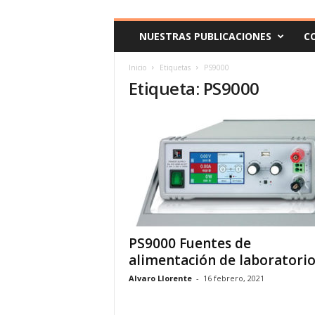
c
o
NUESTRAS PUBLICACIONES
C
m
Inicio
Etiquetas
PS9000
Etiqueta: PS9000
PS9000 Fuentes de
alimentación de laboratori
Alvaro Llorente
-
16 febrero, 2021