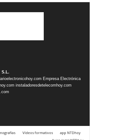
 S.L.
iarioelectronicohoy.com
Empresa Electrónica
ahoy.com
instaladoresdetelecomhoy.com
s.com
nografías
Vídeos formativos
app NTDhoy