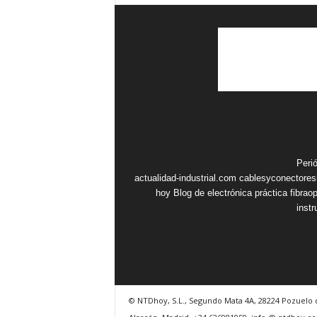
Peri
actualidad-industrial.com
cablesyconectore
hoy
Blog de electrónica práctica
fibrao
inst
© NTDhoy, S.L., Segundo Mata 4A, 28224 Pozuelo 