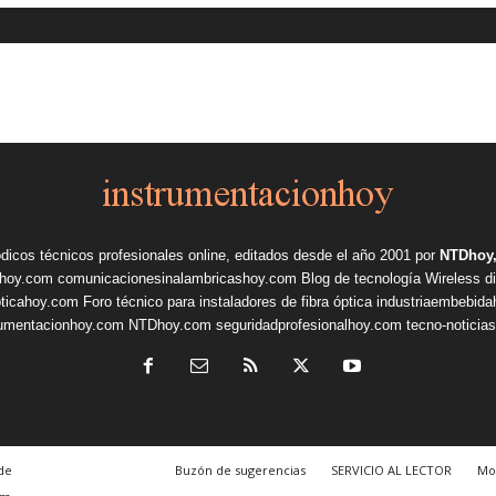
ódicos técnicos profesionales online, editados desde el año 2001 por
NTDhoy,
shoy.com
comunicacionesinalambricashoy.com
Blog de tecnología Wireless
d
pticahoy.com
Foro técnico para instaladores de fibra óptica
industriaembebid
rumentacionhoy.com
NTDhoy.com
seguridadprofesionalhoy.com
tecno-noticia
de
Buzón de sugerencias
SERVICIO AL LECTOR
Mo