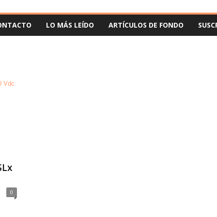
ONTACTO
LO MÁS LEÍDO
ARTÍCULOS DE FONDO
SUSC
SLx
0