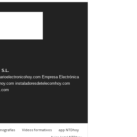
 S.L.
iarioelectronicohoy.com
Empresa Electrónica
ahoy.com
instaladoresdetelecomhoy.com
s.com
nografías
Vídeos formativos
app NTDhoy