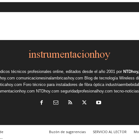
ódicos técnicos profesionales online, editados desde el año 2001 por
NTDhoy,
shoy.com
comunicacionesinalambricashoy.com
Blog de tecnología Wireless
d
pticahoy.com
Foro técnico para instaladores de fibra óptica
industriaembebid
rumentacionhoy.com
NTDhoy.com
seguridadprofesionalhoy.com
tecno-noticia
de
Buzón de sugerencias
SERVICIO AL LECTOR
Mo