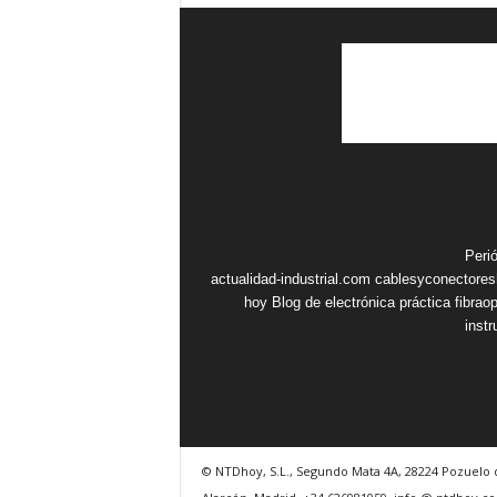
Peri
actualidad-industrial.com
cablesyconectore
hoy
Blog de electrónica práctica
fibrao
inst
© NTDhoy, S.L., Segundo Mata 4A, 28224 Pozuelo 