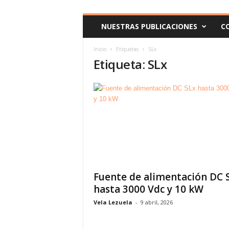
c
o
NUESTRAS PUBLICACIONES
C
m
Inicio
Etiquetas
SLx
Etiqueta: SLx
Fuente de alimentación DC 
hasta 3000 Vdc y 10 kW
Vela Lezuela
-
9 abril, 2026