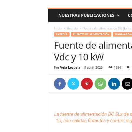
c
o
NUESTRAS PUBLICACIONES
C
m
Inicio
Energía
Fuente de alimentación DC SLx ha
ENERGÍA
FUENTES DE ALIMENTACIÓN
MAGNA-POWE
Fuente de aliment
Vdc y 10 kW
Por
Vela Lezuela
-
9 abril, 2026
1884
La fuente de alimentación DC SLx de 
1U, con salidas flotantes y control di