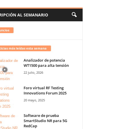
RIPCIÓN AL SEMANARIO
uncios
icias más leídas esta semana
Analizador de potencia
WT1500 para alta tensión
22 julio, 2026
Foro virtual RF Testing
Innovations Forum 2025
20 mayo, 2025
Software de prueba
SmartStudio NR para 5G
RedCap