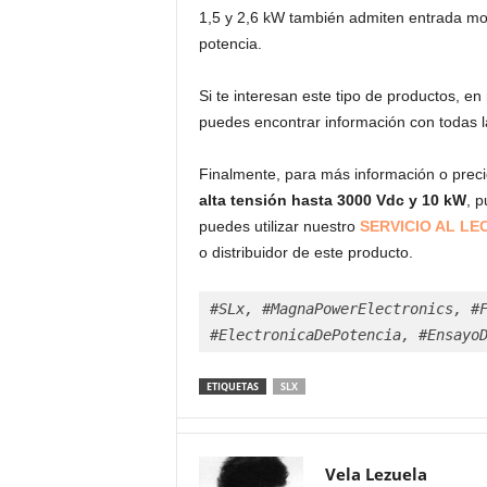
1,5 y 2,6 kW también admiten entrada m
potencia.
Si te interesan este tipo de productos, en
puedes encontrar información con todas l
Finalmente, para más información o prec
alta tensión hasta 3000 Vdc y 10 kW
, 
puedes utilizar nuestro
SERVICIO AL LE
o distribuidor de este producto.
#SLx, #MagnaPowerElectronics, #F
#ElectronicaDePotencia, #Ensayo
ETIQUETAS
SLX
Vela Lezuela