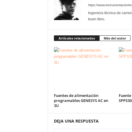
https://www.instrumentacionh
Ingeniera técnica de carrer
buen libro.
Artículos relacionados
Más del autor
Fuentes de alimentación
Fuente
programables GENESYS AC en
SPPS305
3U
DEJA UNA RESPUESTA