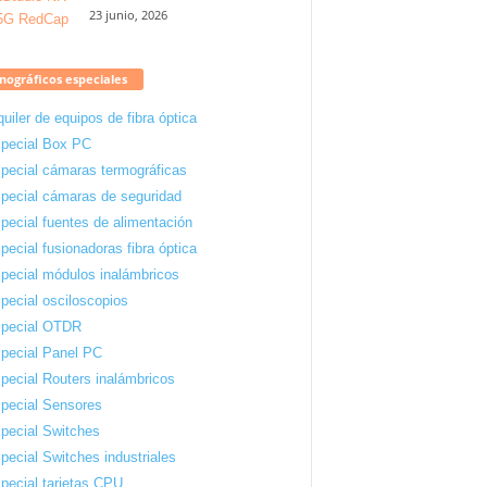
23 junio, 2026
ográficos especiales
quiler de equipos de fibra óptica
pecial Box PC
pecial cámaras termográficas
pecial cámaras de seguridad
pecial fuentes de alimentación
pecial fusionadoras fibra óptica
pecial módulos inalámbricos
pecial osciloscopios
pecial OTDR
pecial Panel PC
pecial Routers inalámbricos
pecial Sensores
pecial Switches
pecial Switches industriales
pecial tarjetas CPU