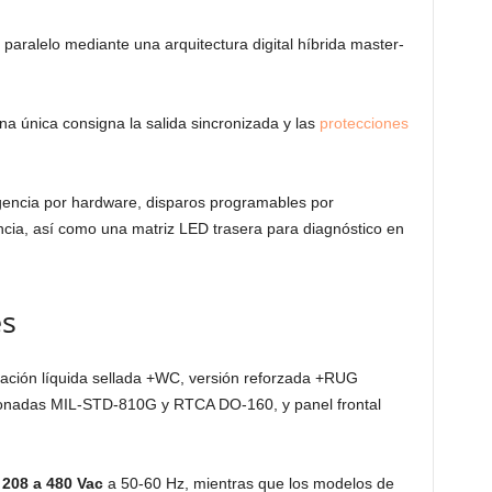
aralelo mediante una arquitectura digital híbrida master-
na única consigna la salida sincronizada y las
protecciones
encia por hardware, disparos programables por
ncia, así como una matriz LED trasera para diagnóstico en
es
eración líquida sellada +WC, versión reforzada +RUG
ionadas MIL-STD-810G y RTCA DO-160, y panel frontal
e
208 a 480 Vac
a 50-60 Hz, mientras que los modelos de