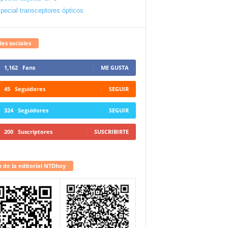
pecial transceptores ópticos
es sociales
1,162
Fans
ME GUSTA
45
Seguidores
SEGUIR
324
Seguidores
SEGUIR
200
Suscriptores
SUSCRIBIRTE
 de la editorial NTDhoy