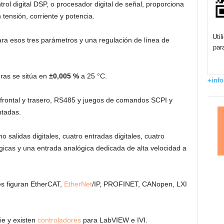
l digital DSP, o procesador digital de señal, proporciona
 tensión, corriente y potencia.
Uti
a esos tres parámetros y una regulación de línea de
par
oras se sitúa en
±0,005 %
a 25 °C.
+info
frontal y trasero, RS485 y juegos de comandos SCPI y
tadas.
salidas digitales, cuatro entradas digitales, cuatro
gicas y una entrada analógica dedicada de alta velocidad a
les figuran EtherCAT,
EtherNet
/IP, PROFINET, CANopen, LXI
e y existen
controladores
para LabVIEW e IVI.