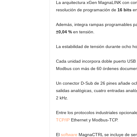
La arquitectura xGen MagnaLINK con contro
resolución de programación de
16 bits
en
Además, integra rampas programables par
±0,04 %
en tensión.
La estabilidad de tensión durante ocho h
Cada unidad incorpora doble puerto USB 
Modbus con más de 60 órdenes documen
Un conector D-Sub de 26 pines añade ocho 
salidas analógicas, cuatro entradas analó
2 kHz.
Entre los protocolos industriales opciona
TCP/IP
Ethernet y Modbus-TCP.
El
software
MagnaCTRL se incluye de seri