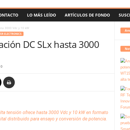
ONTACTO
LO MÁS LEÍDO
ARTÍCULOS DE FONDO
SUSC
sta 3000 Vdc y 10 kW
An
R ELECTRONICS
ación DC SLx hasta 3000
Not
0
alta tensión ofrece hasta 3000 Vdc y 10 kW en formato
gital distribuido para ensayo y conversión
de potencia
.