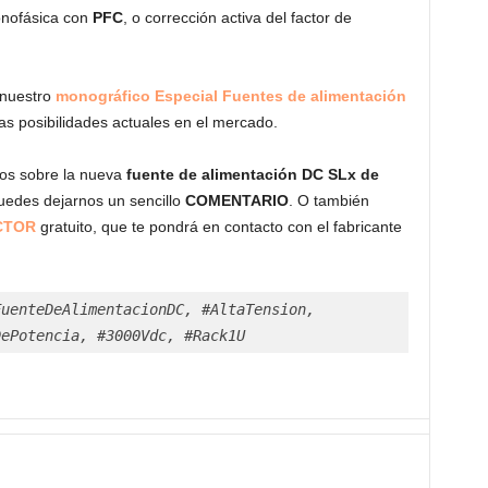
onofásica con
PFC
, o corrección activa del factor de
 nuestro
monográfico Especial Fuentes de alimentación
as posibilidades actuales en el mercado.
ios sobre la nueva
fuente de alimentación DC SLx de
puedes dejarnos un sencillo
COMENTARIO
. O también
CTOR
gratuito, que te pondrá en contacto con el fabricante
uenteDeAlimentacionDC, #AltaTension, 
DePotencia, #3000Vdc, #Rack1U