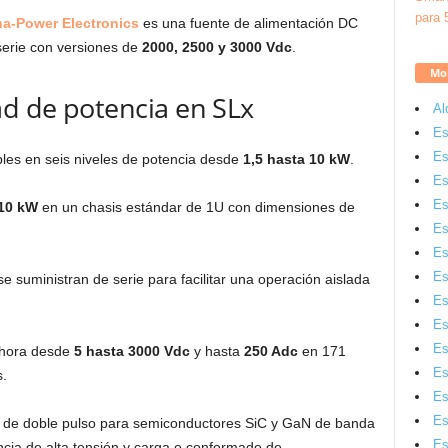
a-Power Electronics
es una fuente de alimentación DC
serie con versiones de
2000, 2500 y 3000 Vdc
.
Mon
ad de potencia en SLx
Al
Es
Es
les en seis niveles de potencia desde
1,5 hasta 10 kW
.
Es
Es
 10 kW
en un chasis estándar de 1U con dimensiones de
Es
Es
Es
se suministran de serie para facilitar una operación aislada
Es
Es
Es
 ahora desde
5 hasta 3000 Vdc
y hasta
250 Adc
en 171
Es
.
Es
Es
yo de doble pulso para semiconductores SiC y GaN de banda
Es
cia de alta tensión y carga o conformado de