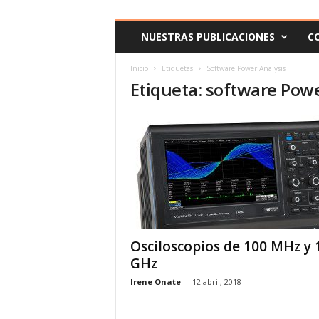
c
o
NUESTRAS PUBLICACIONES
C
m
Inicio
Etiquetas
Software Power Analysis
Etiqueta: software Powe
Osciloscopios de 100 MHz y 
GHz
Irene Onate
-
12 abril, 2018