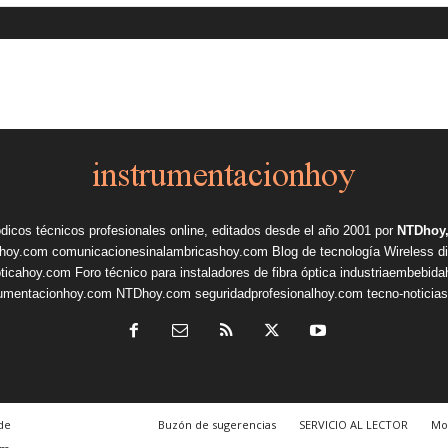
ódicos técnicos profesionales online, editados desde el año 2001 por
NTDhoy,
shoy.com
comunicacionesinalambricashoy.com
Blog de tecnología Wireless
d
pticahoy.com
Foro técnico para instaladores de fibra óptica
industriaembebid
rumentacionhoy.com
NTDhoy.com
seguridadprofesionalhoy.com
tecno-noticia
de
Buzón de sugerencias
SERVICIO AL LECTOR
Mo