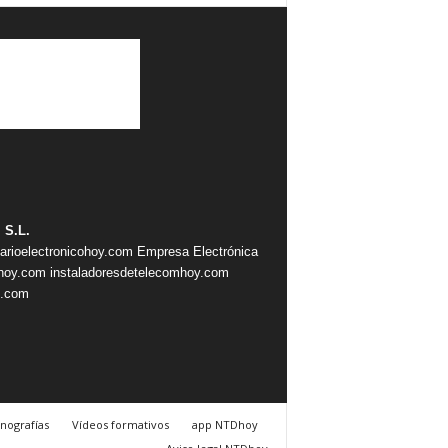
 S.L.
iarioelectronicohoy.com
Empresa Electrónica
ahoy.com
instaladoresdetelecomhoy.com
s.com
nografías
Vídeos formativos
app NTDhoy