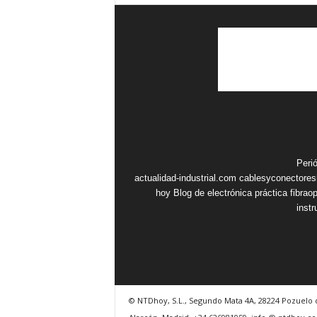
Peri
actualidad-industrial.com
cablesyconectore
hoy
Blog de electrónica práctica
fibrao
inst
© NTDhoy, S.L., Segundo Mata 4A, 28224 Pozuelo 