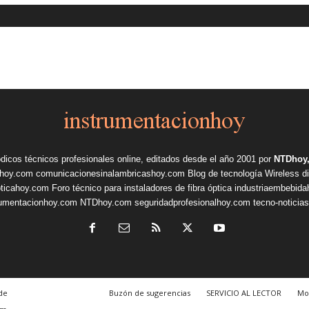
ódicos técnicos profesionales online, editados desde el año 2001 por
NTDhoy,
shoy.com
comunicacionesinalambricashoy.com
Blog de tecnología Wireless
d
pticahoy.com
Foro técnico para instaladores de fibra óptica
industriaembebid
rumentacionhoy.com
NTDhoy.com
seguridadprofesionalhoy.com
tecno-noticia
de
Buzón de sugerencias
SERVICIO AL LECTOR
Mo