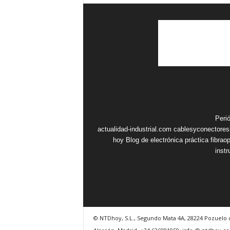
Peri
actualidad-industrial.com
cablesyconectore
hoy
Blog de electrónica práctica
fibrao
inst
© NTDhoy, S.L., Segundo Mata 4A, 28224 Pozuelo 