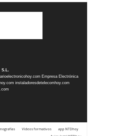
 S.L.
iarioelectronicohoy.com
Empresa Electrónica
ahoy.com
instaladoresdetelecomhoy.com
s.com
nografías
Vídeos formativos
app NTDhoy