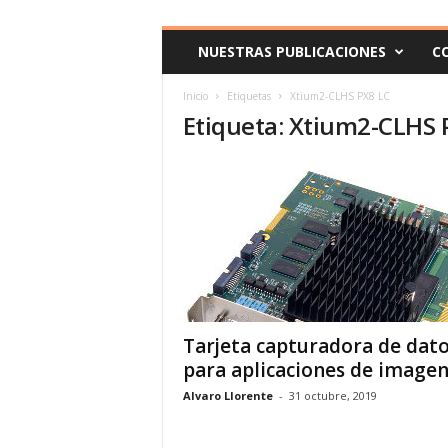
c
o
NUESTRAS PUBLICACIONES
C
m
Inicio
Etiquetas
Xtium2-CLHS PX8 LC
Etiqueta: Xtium2-CLHS 
Tarjeta capturadora de dat
para aplicaciones de image
Alvaro Llorente
-
31 octubre, 2019