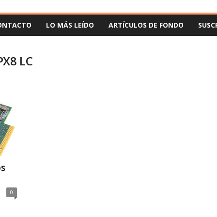
ONTACTO
LO MÁS LEÍDO
ARTÍCULOS DE FONDO
SUSC
PX8 LC
os
n
0