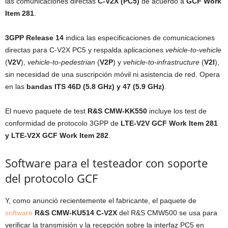
las comunicaciones directas
C-V2X (PC5)
de acuerdo a
GCF Work
Item 281
.
3GPP Release 14
indica las especificaciones de comunicaciones
directas para C-V2X PC5 y respalda aplicaciones
vehicle-to-vehicle
(
V2V
),
vehicle-to-pedestrian
(
V2P
) y
vehicle-to-infrastructure
(
V2I
),
sin necesidad de una suscripción móvil ni asistencia de red. Opera
en las
bandas ITS 46D (5.8 GHz) y 47 (5.9 GHz)
.
El nuevo paquete de test
R&S CMW-KK550
incluye los test de
conformidad de protocolo 3GPP de
LTE-V2V GCF Work Item 281
y LTE-V2X GCF Work Item 282
.
Software para el testeador con soporte
del protocolo GCF
Y, como anunció recientemente el fabricante, el paquete de
software
R&S CMW-KU514 C-V2X
del R&S CMW500 se usa para
verificar la transmisión y la recepción sobre la interfaz PC5 en