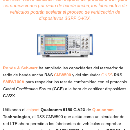
comunicaciones
por
radio
de banda ancha, los fabricantes de
vehículos podrán acelerar el proceso de verificación de
dispositivos 3GPP C-V2X.
Rohde & Schwarz
ha ampliado las capacidades del
testeador
de
radio de banda ancha
R&S
CMW500
y del simulador
GNSS
R&S
SMBV100A
para respaldar los test de conformidad con el protocolo
Global Certification Forum
(
GCF
) a la hora de certificar dispositivos
C-V2X
.
Utilizando el
chipset
Qualcomm 9150 C-V2X
de
Qualcomm
Technologies
, el R&S CMW500 que actúa como un simulador de
red LTE ahora permite a los fabricantes de vehículos comprobar