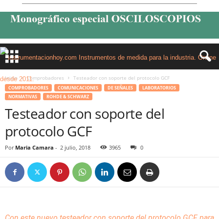
Inicio
Comprobadores
Testeador con soporte del protocolo GCF
COMPROBADORES
COMUNICACIONES
DE SEÑALES
LABORATORIOS
NORMATIVAS
ROHDE & SCHWARZ
Testeador con soporte del
protocolo GCF
Por
Maria Camara
-
2 julio, 2018
3965
0
Con este nuevo testeador con soporte del protocolo GCF para