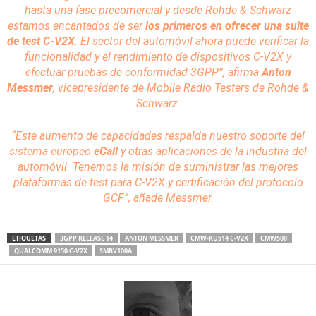
hasta una fase precomercial y desde Rohde & Schwarz
estamos encantados de ser
los primeros en ofrecer una suite
de test C-V2X
. El sector del automóvil ahora puede verificar la
funcionalidad y el rendimiento de dispositivos C-V2X y
efectuar pruebas de conformidad 3GPP”,
afirma
Anton
Messmer
, vicepresidente de
Mobile Radio Testers
de Rohde &
Schwarz.
“Este aumento de capacidades respalda nuestro soporte del
sistema europeo
eCall
y otras aplicaciones de la industria del
automóvil. Tenemos la misión de suministrar las mejores
plataformas
de test para C-V2X y
certificación
del protocolo
GCF”,
añade Messmer.
ETIQUETAS
3GPP RELEASE 14
ANTON MESSMER
CMW-KU514 C-V2X
CMW500
QUALCOMM 9150 C-V2X
SMBV100A