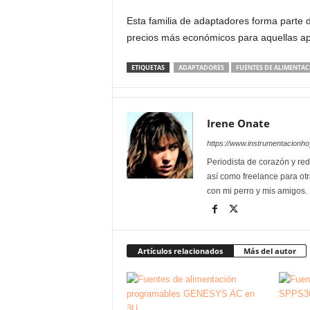
Esta familia de adaptadores forma parte 
precios más económicos para aquellas apl
ETIQUETAS
ADAPTADORES
FUENTES DE ALIMENTAC
Irene Onate
https://www.instrumentacionh
Periodista de corazón y red
así como freelance para otr
con mi perro y mis amigos.
Artículos relacionados
Más del autor