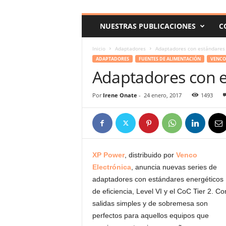
c
o
NUESTRAS PUBLICACIONES
C
m
Inicio
Adaptadores
Adaptadores con estándares 
ADAPTADORES
FUENTES DE ALIMENTACIÓN
VENCO
Adaptadores con e
Por
Irene Onate
-
24 enero, 2017
1493
XP Power
, distribuido por
Venco
Electrónica
, anuncia nuevas series de
adaptadores con estándares energéticos
de eficiencia, Level VI y el CoC Tier 2. Co
salidas simples y de sobremesa son
perfectos para aquellos equipos que