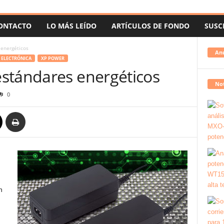
ONTACTO
LO MÁS LEÍDO
ARTÍCULOS DE FONDO
SUSC
energéticos
An
 ELECTRÓNICA
XP POWER
stándares energéticos
Not
0
n