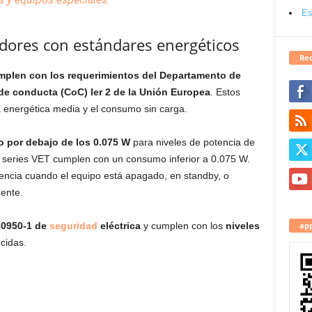
Es
dores con estándares energéticos
Red
mplen con los requerimientos del Departamento de
de conducta (CoC) Ier 2 de la Unión Europea
. Estos
cia energética media y el consumo sin carga.
 por debajo de los 0.075 W
para niveles de potencia de
as series VET cumplen con un consumo inferior a 0.075 W.
encia cuando el equipo está apagado, en standby, o
uente.
app
60950-1 de
seguridad
eléctrica
y cumplen con los
niveles
cidas.