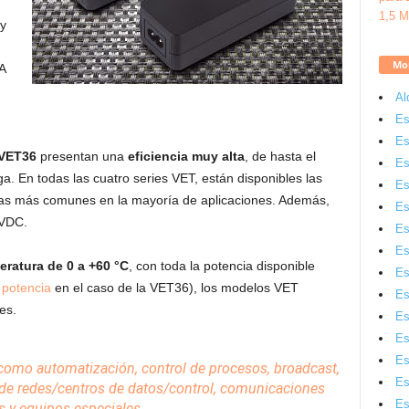
 y
Mon
A
Al
Es
Es
VET36
presentan una
eficiencia muy alta
, de hasta el
Es
. En todas las cuatro series VET, están disponibles las
Es
 las más comunes en la mayoría de aplicaciones. Además,
Es
 VDC.
Es
Es
ratura de 0 a +60 °C
, con toda la potencia disponible
Es
 potencia
en el caso de la VET36), los modelos VET
Es
es.
Es
Es
Es
omo automatización, control de procesos, broadcast,
Es
de redes/
centros de datos
/control,
comunicaciones
Es
s y equipos especiales.