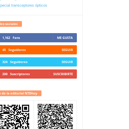
pecial transceptores ópticos
es sociales
1,162
Fans
ME GUSTA
45
Seguidores
SEGUIR
324
Seguidores
SEGUIR
200
Suscriptores
SUSCRIBIRTE
 de la editorial NTDhoy