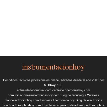
Periódicos técnicos profesionales online, editados desde el año 2001 por
NTDhoy, S.L.
actualidad-industrial.com
cablesyconectoreshoy.com
comunicacionesinalambricashoy.com
Blog de tecnología Wireless
diarioelectronicohoy.com
Empresa Electrónica hoy
Blog de electrónica
práctica
fibraopticahoy.com
Foro técnico para instaladores de fibra óptica