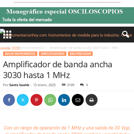
Inicio
Adler Instrumentos
Amplificador de banda ancha 3030 hasta 1 MHz
ADLER INSTRUMENTOS
AMPLIFICADORES
B&K PRECISION
Amplificador de banda ancha
3030 hasta 1 MHz
Por
Sants Saahk
-
15 enero, 2025
2109
0
Con un rango de operación de 1 MHz y una salida de 30 Vpp,