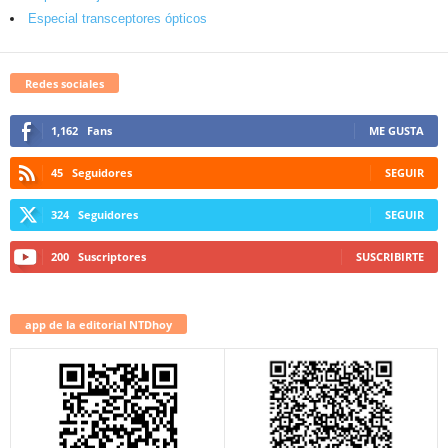
Especial transceptores ópticos
Redes sociales
1,162
Fans
ME GUSTA
45
Seguidores
SEGUIR
324
Seguidores
SEGUIR
200
Suscriptores
SUSCRIBIRTE
app de la editorial NTDhoy