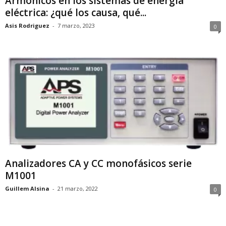
Armónicos en los sistemas de energía
eléctrica: ¿qué los causa, qué...
Asis Rodriguez
-
7 marzo, 2023
0
Analizadores CA y CC monofásicos serie
M1001
Guillem Alsina
-
21 marzo, 2022
0