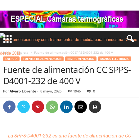
Inicio
Energía
Fuente de alimentación CC SPPS-D4001-232 de 400 V
ENERGÍA
FUENTES DE ALIMENTACIÓN
INSTRUMENTACIÓN
KUAIQU ELECTRONIC
Fuente de alimentación CC SPPS-
D4001-232 de 400 V
Por
Alvaro Llorente
-
8 mayo, 2026
1946
0
La SPPS-D4001-232 es una fuente de alimentación de CC