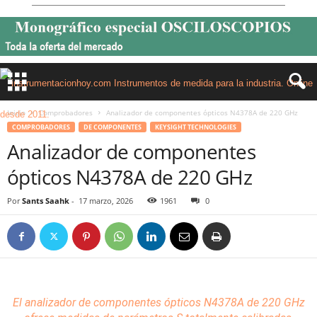
Inicio
Comprobadores
Analizador de componentes ópticos N4378A de 220 GHz
COMPROBADORES
DE COMPONENTES
KEYSIGHT TECHNOLOGIES
Analizador de componentes
ópticos N4378A de 220 GHz
Por
Sants Saahk
-
17 marzo, 2026
1961
0
El analizador
de
componentes
ópticos N4378A de 220 GHz