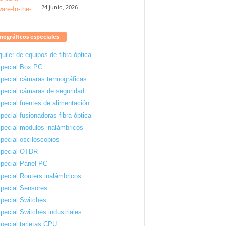
24 junio, 2026
ográficos especiales
quiler de equipos de fibra óptica
pecial Box PC
pecial cámaras termográficas
pecial cámaras de seguridad
pecial fuentes de alimentación
pecial fusionadoras fibra óptica
pecial módulos inalámbricos
pecial osciloscopios
pecial OTDR
pecial Panel PC
pecial Routers inalámbricos
pecial Sensores
pecial Switches
pecial Switches industriales
pecial tarjetas CPU