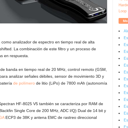
Mon
Al
Es
s como analizador de espectro en tiempo real de alta
Es
 shifted. La combinación de este filtro y un proceso de
Es
as en respuesta.
Es
Es
de banda en tiempo real de 20 MHz, control remoto (GSM,
Es
ara analizar señales débiles, sensor de movimiento 3D y
Es
batería
de polímero
de litio (LiPo) de 7800 mAh (autonomía
Es
Es
Es
l Spectran HF-8025 V5 también se caracteriza por RAM de
Es
ckfin Single Core de 200 MHz, ADC I/Q) Dual de 14 bit y
Es
GA
ECP3 de 38K y antena EMC de rastreo direccional
Es
Es