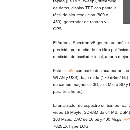
rápido (µs DDS sweep), streaming
de datos, display TFT con pantalla
táctil de alta resolución (800 x
480), generador de rastreo y
GPS.
El Aaronia Spectran V5 genera un análisi
precisión por medio de un filtro polifásico
medición de oscilador local, aporta mejor
Este
diseño
compacto destaca por ancho 
WLAN y USB), bajo ruido (170 dBm / Hz) p
de campo magnético 3D, slot Micro SD y 
para tres horas).
El analizador de espectro en tiempo rea
vídeo 16 Mbyte, SDRAM de 64 MB, DSP Bla
100 Msps, DAC de 16 bit y 400 Msps,
FP
7025EX HyperLOG.