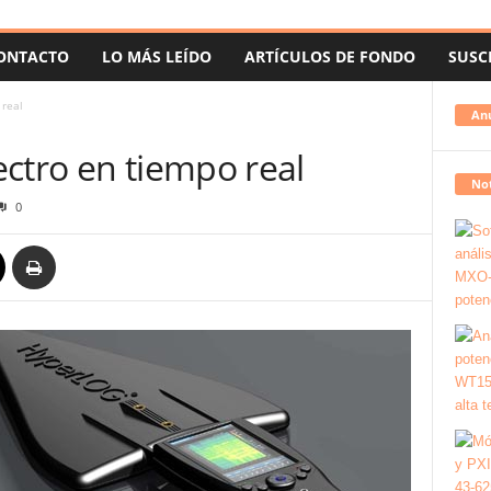
ONTACTO
LO MÁS LEÍDO
ARTÍCULOS DE FONDO
SUSC
 real
An
ctro en tiempo real
Not
0