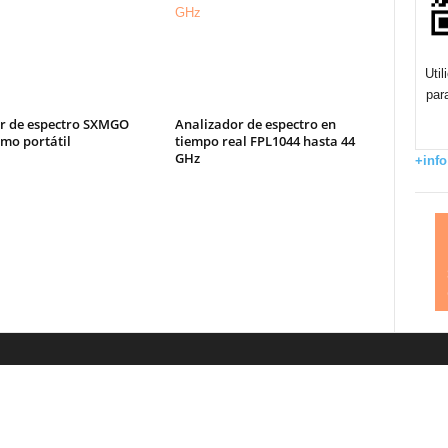
Uti
par
r de espectro SXMGO
Analizador de espectro en
mo portátil
tiempo real FPL1044 hasta 44
GHz
+info