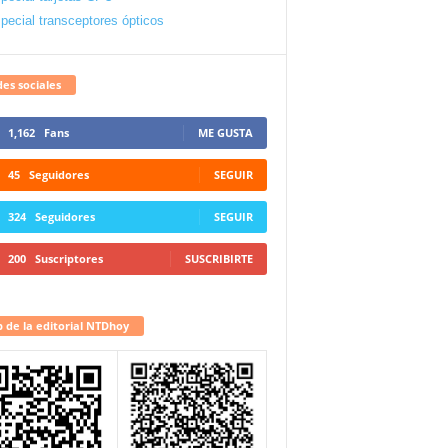
pecial transceptores ópticos
es sociales
1,162
Fans
ME GUSTA
45
Seguidores
SEGUIR
324
Seguidores
SEGUIR
200
Suscriptores
SUSCRIBIRTE
 de la editorial NTDhoy