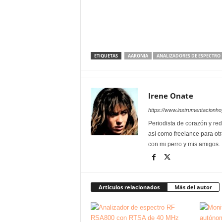
ETIQUETAS
AARONIA
ANALIZADORES DE ESPECTRO
Irene Onate
https://www.instrumentacionh
Periodista de corazón y red
así como freelance para otr
con mi perro y mis amigos.
Artículos relacionados
Más del autor