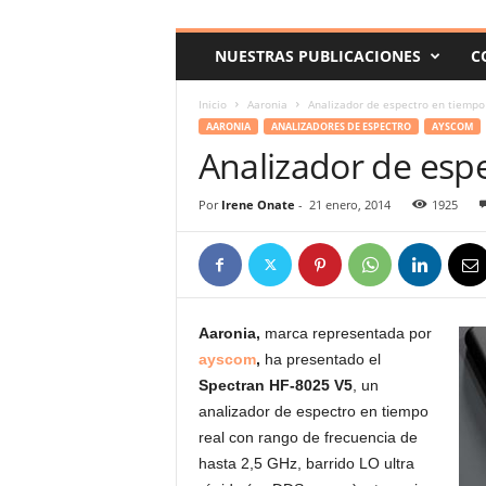
c
o
NUESTRAS PUBLICACIONES
C
m
Inicio
Aaronia
Analizador de espectro en tiempo
AARONIA
ANALIZADORES DE ESPECTRO
AYSCOM
Analizador de espe
Por
Irene Onate
-
21 enero, 2014
1925
Aaronia
,
marca representada por
ayscom
,
ha presentado el
Spectran HF-8025 V5
, un
analizador de espectro en tiempo
real con rango de frecuencia de
hasta 2,5 GHz, barrido LO ultra