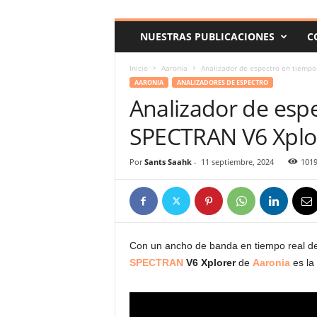
c
o
NUESTRAS PUBLICACIONES
C
m
Inicio
Aaronia
Analizador de espectro en tiempo
AARONIA
ANALIZADORES DE ESPECTRO
Analizador de espe
SPECTRAN V6 Xplo
Por
Sants Saahk
-
11 septiembre, 2024
101
Con un ancho de banda en tiempo real de
SPECTRAN
V6 Xplorer
de
Aaronia
es la 