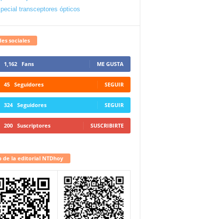
pecial transceptores ópticos
es sociales
1,162
Fans
ME GUSTA
45
Seguidores
SEGUIR
324
Seguidores
SEGUIR
200
Suscriptores
SUSCRIBIRTE
 de la editorial NTDhoy