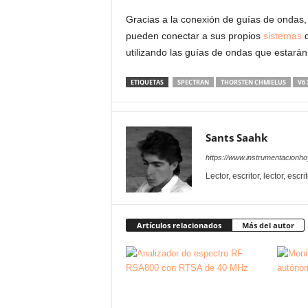
Gracias a la conexión de guías de ondas,
pueden conectar a sus propios
sistemas
d
utilizando las guías de ondas que estarán 
ETIQUETAS
SPECTRAN
THORSTEN CHMIELUS
V6
Sants Saahk
https://www.instrumentacionh
Lector, escritor, lector, escr
Artículos relacionados
Más del autor