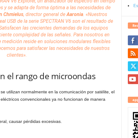
RAN V6 Explorer, un analizador de espectro en tiempo
Es
es y se adapta de forma óptima a las necesidades de
n Chmielus
, director general de
Aaronia
. «Nuestros
eal USB de la serie SPECTRAN V6 son el resultado de
Red
 Satisfacen las crecientes demandas de los equipos
ciente complejidad de las señales. Para nosotros en
de medición reside en
soluciones
modulares flexibles
recemos para satisfacer las necesidades de nuestros
clientes».
en el rango de microondas
se utilizan normalmente en la comunicación por satélite, el
s eléctricos convencionales ya no funcionan de manera
app
eral, causar pérdidas excesivas.