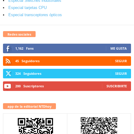
Especial Switches industriales
Especial tarjetas CPU
Especial transceptores ópticos
Redes sociales
1,162
Fans
ME GUSTA
45
Seguidores
SEGUIR
324
Seguidores
SEGUIR
200
Suscriptores
SUSCRIBIRTE
app de la editorial NTDhoy