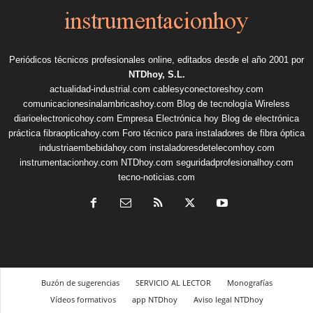
Periódicos técnicos profesionales online, editados desde el año 2001 por
NTDhoy, S.L.
actualidad-industrial.com
cablesyconectoreshoy.com
comunicacionesinalambricashoy.com
Blog de tecnología Wireless
diarioelectronicohoy.com
Empresa Electrónica hoy
Blog de electrónica
práctica
fibraopticahoy.com
Foro técnico para instaladores de fibra óptica
industriaembebidahoy.com
instaladoresdetelecomhoy.com
instrumentacionhoy.com
NTDhoy.com
seguridadprofesionalhoy.com
tecno-noticias.com
Buzón de sugerencias
SERVICIO AL LECTOR
Monografías
Vídeos formativos
app NTDhoy
Aviso legal NTDhoy