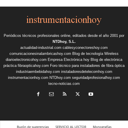
Periódicos técnicos profesionales online, editados desde el año 2001 por
NTDhoy, S.L.
actualidad-industrial.com
cablesyconectoreshoy.com
comunicacionesinalambricashoy.com
Blog de tecnología Wireless
diarioelectronicohoy.com
Empresa Electrónica hoy
Blog de electrónica
práctica
fibraopticahoy.com
Foro técnico para instaladores de fibra óptica
industriaembebidahoy.com
instaladoresdetelecomhoy.com
instrumentacionhoy.com
NTDhoy.com
seguridadprofesionalhoy.com
tecno-noticias.com
Buzón de sugerencias
SERVICIO AL LECTOR
Monografías