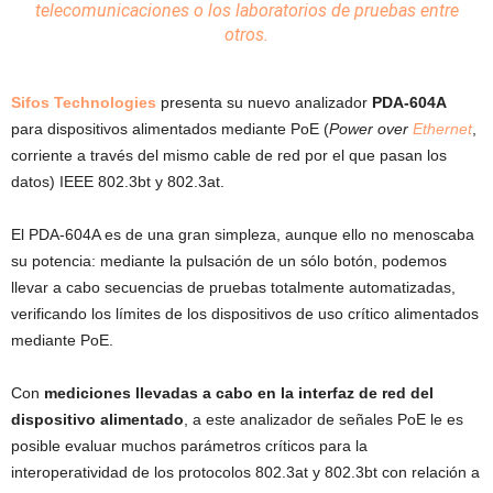
telecomunicaciones o los
laboratorios
de pruebas entre
otros.
Sifos Technologies
presenta su nuevo analizador
PDA-604A
para dispositivos alimentados mediante PoE (
Power over
Ethernet
,
corriente a través del mismo cable de red por el que pasan los
datos) IEEE 802.3bt y 802.3at.
El PDA-604A es de una gran simpleza, aunque ello no menoscaba
su potencia: mediante la pulsación de un sólo botón, podemos
llevar a cabo secuencias de pruebas totalmente automatizadas,
verificando los límites de los dispositivos de uso crítico alimentados
mediante PoE.
Con
mediciones llevadas a cabo en la interfaz de red del
dispositivo alimentado
, a este analizador de señales PoE le es
posible evaluar muchos parámetros críticos para la
interoperatividad de los protocolos 802.3at y 802.3bt con relación a