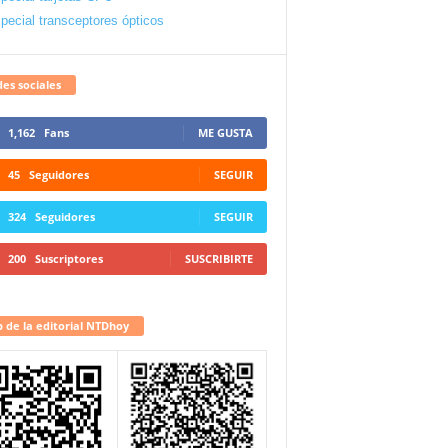
pecial transceptores ópticos
es sociales
1,162
Fans
ME GUSTA
45
Seguidores
SEGUIR
324
Seguidores
SEGUIR
200
Suscriptores
SUSCRIBIRTE
 de la editorial NTDhoy