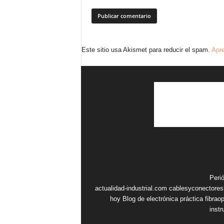
Este sitio usa Akismet para reducir el spam.
Apre
Peri
actualidad-industrial.com
cablesyconectore
hoy
Blog de electrónica práctica
fibrao
inst