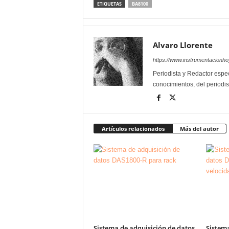
ETIQUETAS
BA8100
Alvaro Llorente
https://www.instrumentacionh
Periodista y Redactor espec
conocimientos, del periodis
Artículos relacionados
Más del autor
Sistema de adquisición de datos
Sistema