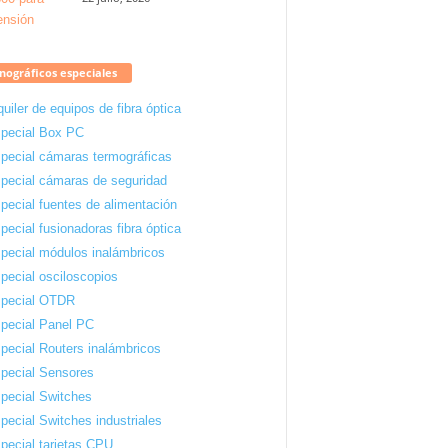
ográficos especiales
quiler de equipos de fibra óptica
pecial Box PC
pecial cámaras termográficas
pecial cámaras de seguridad
pecial fuentes de alimentación
pecial fusionadoras fibra óptica
pecial módulos inalámbricos
pecial osciloscopios
pecial OTDR
pecial Panel PC
pecial Routers inalámbricos
pecial Sensores
pecial Switches
pecial Switches industriales
pecial tarjetas CPU