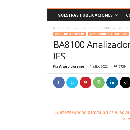
c
o
NUESTRAS PUBLICACIONES
C
m
Inicio
Adler Instrumentos
BA8100 Analizador de 
ADLER INSTRUMENTOS
ANALIZADORES DE BATERÍAS
BA8100 Analizador
IES
Por
Alvaro Llorente
-
11 julio, 2022
8739
El analizador de batería BA8100 lleva 
los 