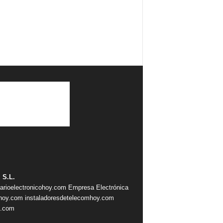
 S.L.
iarioelectronicohoy.com
Empresa Electrónica
ahoy.com
instaladoresdetelecomhoy.com
s.com