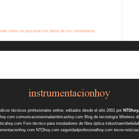
nde cómo se procesan los datos de tus comentarios.
ódicos técnicos profesionales online, editados desde el año 2001 por
NTDhoy,
shoy.com
comunicacionesinalambricashoy.com
Blog de tecnología Wireless
d
pticahoy.com
Foro técnico para instaladores de fibra óptica
industriaembebid
rumentacionhoy.com
NTDhoy.com
seguridadprofesionalhoy.com
tecno-noticia