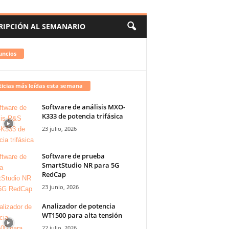
RIPCIÓN AL SEMANARIO
uncios
icias más leídas esta semana
Software de análisis MXO-
K333 de potencia trifásica
23 julio, 2026
Software de prueba
SmartStudio NR para 5G
RedCap
23 junio, 2026
Analizador de potencia
WT1500 para alta tensión
22 julio, 2026