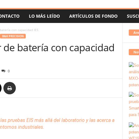
ONTACTO
LO MÁS LEÍDO
ARTÍCULOS DE FONDO
SUSC
batería con capacidad IES
An
B&K PRECISION
 de batería con capacidad
Not
0
las pruebas EIS más allá del laboratorio y las acerca a
entornos industriales.