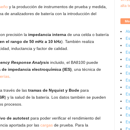
seño
y la producción de instrumentos de prueba y medida,
a de analizadores de batería con la introducción del
Mon
Al
on precisión la
impedancia interna
de una celda o batería
Es
en el rango de 50 mHz a 10 kHz
). También realiza
Es
idad, inductancia y factor de calidad.
Es
Es
ency Response Analysis
incluido, el BA8100 puede
Es
 de impedancia electroquímica (IES)
, una técnica de
Es
erías
.
Es
Es
a través de las
tramas de Nyquist y Bode
para
Es
SR
) y la salud de la batería. Los datos también se pueden
Es
os procesos.
Es
Es
ivo de autotest
para poder verificar el rendimiento del
Es
encia aportada por las
cargas
de prueba. Para la
Es