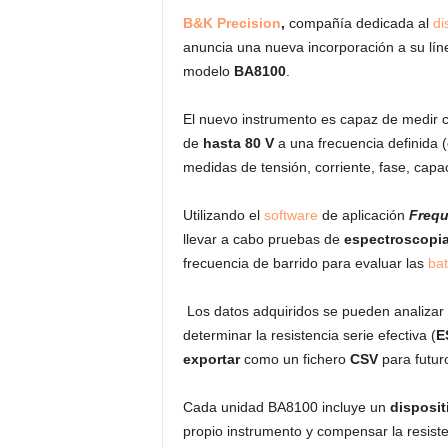
B&K Precision
,
compañía dedicada al
di
anuncia una nueva incorporación a su líne
modelo
BA8100
.
El nuevo instrumento es capaz de medir c
de
hasta 80 V
a una frecuencia definida (
medidas de tensión, corriente, fase, capac
Utilizando el
software
de aplicación
Frequ
llevar a cabo pruebas de
espectroscopia
frecuencia de barrido para evaluar las
bat
Los datos adquiridos se pueden analizar 
determinar la resistencia serie efectiva (
E
exportar
como un fichero
CSV
para futur
Cada unidad BA8100 incluye un
disposit
propio instrumento y compensar la resist