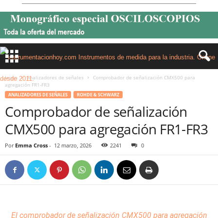
Inicio
Analizadores de señales
Comprobador de señalización CMX500 para
agregación FR1-FR3
ANALIZADORES DE SEÑALES
ROHDE & SCHWARZ
Comprobador de señalización
CMX500 para agregación FR1-FR3
Por
Emma Cross
-
12 marzo, 2026
2241
0
El comprobador de señalización CMX500 para agregación