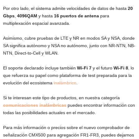
Por otro lado, el sistema admite velocidades de datos de hasta
20
Gbps
,
4096QAM
y hasta
16 puertos de antena
para
multiplexación espacial avanzada.
Asimismo, cubre pruebas de LTE y NR en modos SA y NSA, donde
SA significa autónomo y NSA no autónomo, junto con NR-NTN, NB-
NTN, Direct-to-Cell y WLAN.
El soporte declarado incluye también
Wi-Fi 7
y el futuro
Wi-Fi 8
, lo
que refuerza su papel como plataforma de test preparada para la
evolución del ecosistema
inalámbrico
.
Si te interesan este tipo de productos, en nuestra categoría
comunicaciones inalámbricas
puedes encontrar información con
todas las posibilidades actuales en el mercado.
Para más información o precios sobre el nuevo comprobador de
señalización CMX500 para agregación FR1-FR3, puedes dejarnos