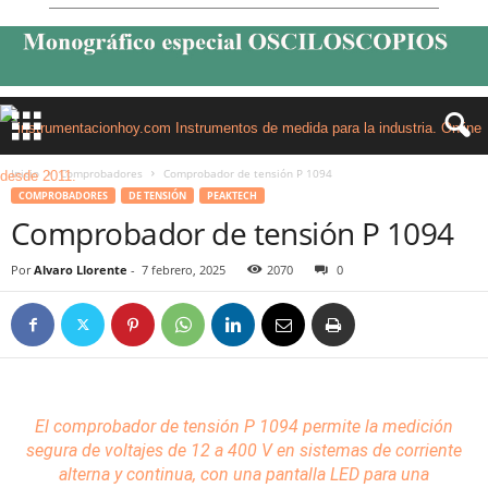
Inicio
Comprobadores
Comprobador de tensión P 1094
COMPROBADORES
DE TENSIÓN
PEAKTECH
Comprobador de tensión P 1094
Por
Alvaro Llorente
-
7 febrero, 2025
2070
0
El comprobador
de tensión
P 1094 permite la medición
segura de voltajes de 12 a 400 V en
sistemas
de corriente
alterna y continua, con una pantalla
LED
para una