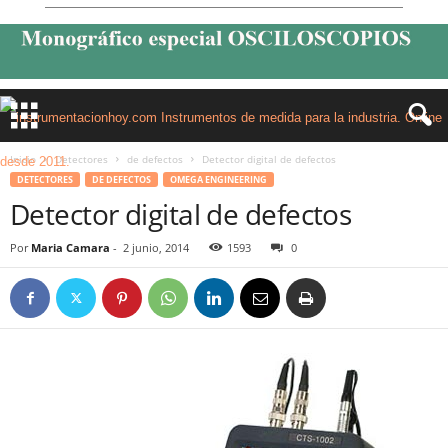
Inicio
Detectores
de defectos
Detector digital de defectos
DETECTORES
DE DEFECTOS
OMEGA ENGINEERING
Detector digital de defectos
Por
Maria Camara
-
2 junio, 2014
1593
0