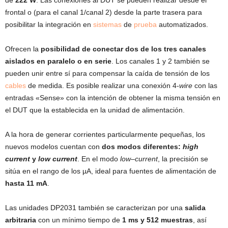
de
222 W
. Las conexiones al DUT se pueden realizar desde el
frontal o (para el canal 1/canal 2) desde la parte trasera para
posibilitar la integración en
sistemas
de
prueba
automatizados.
Ofrecen la
posibilidad de conectar dos de los tres canales
aislados en paralelo o en serie
. Los canales 1 y 2 también se
pueden unir entre sí para compensar la caída de tensión de los
cables
de medida. Es posible realizar una conexión 4-
wire
con las
entradas «Sense» con la intención de obtener la misma tensión en
el DUT que la establecida en la unidad de alimentación.
A la hora de generar corrientes particularmente pequeñas, los
nuevos modelos cuentan con
dos modos diferentes:
high
current
y
low current
. En el modo
low
–
current
, la precisión se
sitúa en el rango de los µA, ideal para fuentes de alimentación de
hasta 11 mA
.
Las unidades DP2031 también se caracterizan por una
salida
arbitraria
con un mínimo tiempo de
1 ms y 512 muestras
, así