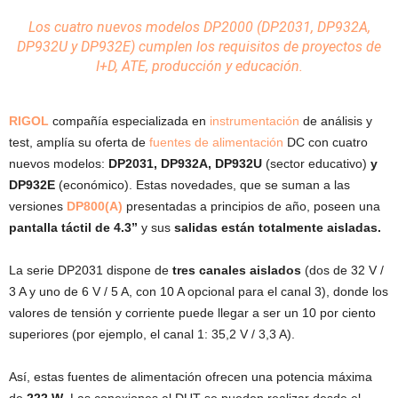
Los cuatro nuevos modelos DP2000 (DP2031, DP932A,
DP932U y DP932E) cumplen los requisitos de proyectos de
I+D, ATE, producción y educación.
RIGOL
compañía especializada en
instrumentación
de análisis y
test, amplía su oferta de
fuentes de alimentación
DC con cuatro
nuevos modelos:
DP2031, DP932A, DP932U
(sector educativo)
y
DP932E
(económico). Estas novedades, que se suman a las
versiones
DP800(A)
presentadas a principios de año, poseen una
pantalla táctil de 4.3”
y sus
salidas están totalmente aisladas.
La serie DP2031 dispone de
tres canales aislados
(dos de 32 V /
3 A y uno de 6 V / 5 A, con 10 A opcional para el canal 3), donde los
valores de tensión y corriente puede llegar a ser un 10 por ciento
superiores (por ejemplo, el canal 1: 35,2 V / 3,3 A).
Así, estas fuentes de alimentación ofrecen una potencia máxima