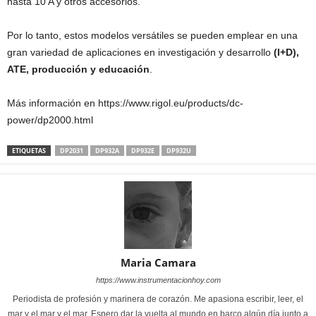
hasta 10 A y otros accesorios.
Por lo tanto, estos modelos versátiles se pueden emplear en una
gran variedad de aplicaciones en investigación y desarrollo
(I+D),
ATE, producción y educación
.
Más información en https://www.rigol.eu/products/dc-
power/dp2000.html
ETIQUETAS
DP2031
DP932A
DP932E
DP932U
Maria Camara
https://www.instrumentacionhoy.com
Periodista de profesión y marinera de corazón. Me apasiona escribir, leer, el
mar y el mar y el mar. Espero dar la vuelta al mundo en barco algún día junto a