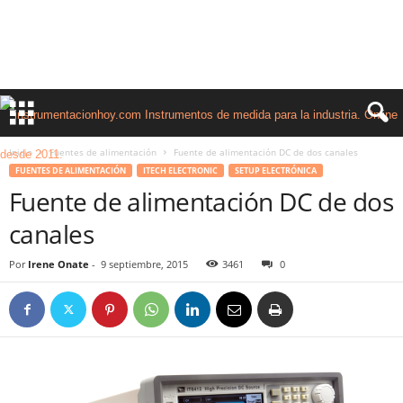
Inicio
Fuentes de alimentación
Fuente de alimentación DC de dos canales
FUENTES DE ALIMENTACIÓN
ITECH ELECTRONIC
SETUP ELECTRÓNICA
Fuente de alimentación DC de dos
canales
Por
Irene Onate
-
9 septiembre, 2015
3461
0